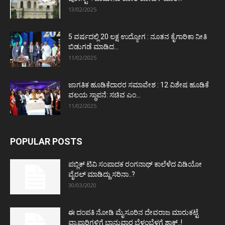
13/02/2025
5 ವರ್ಷದಲ್ಲಿ 20 ಲಕ್ಷ ಉದ್ಯೋಗ : ನೂತನ ಕೈಗಾರಿಕಾ ನೀತಿ
ಬಿಡುಗಡೆ ಮಾಡಿದ...
11/02/2025
ಜಾಗತಿಕ ಹೂಡಿಕೆದಾರರ ಸಮಾವೇಶ : 12 ವಿಶೇಷ ಹೂಡಿಕೆ
ವಲಯ ಸ್ಥಾಪನೆ: ಸಚಿವ ಎಂ...
11/02/2025
POPULAR POSTS
ಪಬ್ಲಿಕ್ ಟಿವಿ ಸಂಪಾದಕ ರಂಗನಾಥ್ ಕಾಲೆಳೆದ ವಿಡಿಯೋ
ವೈರಲ್ ಮಾಡಿದ್ದು ಸರಿನಾ..?
30/03/2020
ಈ ದಂಪತಿ ನೋಡಿ ಮೈಸೂರಿನ ದೇವರಾಜ ಮಾರುಕಟ್ಟೆ
ವ್ಯಾಪಾರಿಗಳಿಗೆ ಭಾನುವಾರ ಬೆಳ್ಳಂಬೆಳಗ್ಗೆ ಶಾಕ್..!