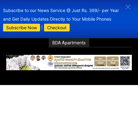
Subscribe to our News Service @ Just Rs. 399/- per Year
and Get Daily Updates Directly to Your Mobile Phones
Subscribe Now
|
Checkout
BDA Apartments