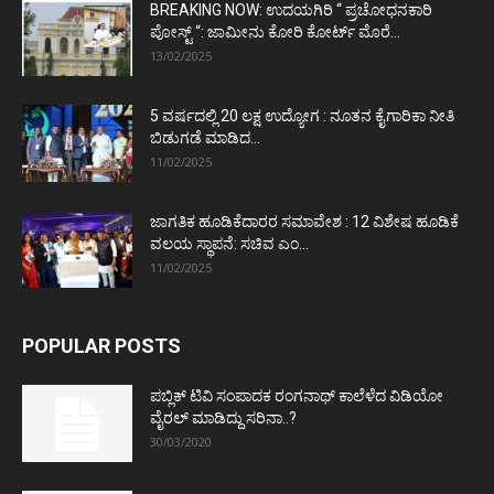
BREAKING NOW: ಉದಯಗಿರಿ “ ಪ್ರಚೋಧನಕಾರಿ
ಪೋಸ್ಟ್‌ “: ಜಾಮೀನು ಕೋರಿ ಕೋರ್ಟ್‌ ಮೊರೆ...
13/02/2025
5 ವರ್ಷದಲ್ಲಿ 20 ಲಕ್ಷ ಉದ್ಯೋಗ : ನೂತನ ಕೈಗಾರಿಕಾ ನೀತಿ
ಬಿಡುಗಡೆ ಮಾಡಿದ...
11/02/2025
ಜಾಗತಿಕ ಹೂಡಿಕೆದಾರರ ಸಮಾವೇಶ : 12 ವಿಶೇಷ ಹೂಡಿಕೆ
ವಲಯ ಸ್ಥಾಪನೆ: ಸಚಿವ ಎಂ...
11/02/2025
POPULAR POSTS
ಪಬ್ಲಿಕ್ ಟಿವಿ ಸಂಪಾದಕ ರಂಗನಾಥ್ ಕಾಲೆಳೆದ ವಿಡಿಯೋ
ವೈರಲ್ ಮಾಡಿದ್ದು ಸರಿನಾ..?
30/03/2020