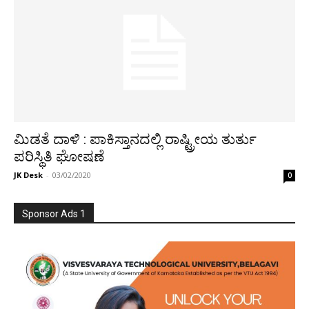
ಮಿಡತೆ ದಾಳಿ : ಪಾಕಿಸ್ತಾನದಲ್ಲಿ ರಾಷ್ಟ್ರೀಯ ತುರ್ತು
ಪರಿಸ್ಥಿತಿ ಘೋಷಣೆ
JK Desk
-
03/02/2020
0
Sponsor Ads 1