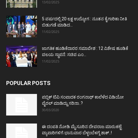
13/02/2025
5 ವರ್ಷದಲ್ಲಿ 20 ಲಕ್ಷ ಉದ್ಯೋಗ : ನೂತನ ಕೈಗಾರಿಕಾ ನೀತಿ
ಬಿಡುಗಡೆ ಮಾಡಿದ...
11/02/2025
ಜಾಗತಿಕ ಹೂಡಿಕೆದಾರರ ಸಮಾವೇಶ : 12 ವಿಶೇಷ ಹೂಡಿಕೆ
ವಲಯ ಸ್ಥಾಪನೆ: ಸಚಿವ ಎಂ...
11/02/2025
POPULAR POSTS
ಪಬ್ಲಿಕ್ ಟಿವಿ ಸಂಪಾದಕ ರಂಗನಾಥ್ ಕಾಲೆಳೆದ ವಿಡಿಯೋ
ವೈರಲ್ ಮಾಡಿದ್ದು ಸರಿನಾ..?
30/03/2020
ಈ ದಂಪತಿ ನೋಡಿ ಮೈಸೂರಿನ ದೇವರಾಜ ಮಾರುಕಟ್ಟೆ
ವ್ಯಾಪಾರಿಗಳಿಗೆ ಭಾನುವಾರ ಬೆಳ್ಳಂಬೆಳಗ್ಗೆ ಶಾಕ್..!