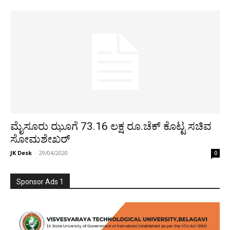
ಮೈಸೂರು ಝೂಗೆ 73.16 ಲಕ್ಷ ರೂ.ಚೆಕ್ ಕೊಟ್ಟ ಸಚಿವ
ಸೋಮಶೇಖರ್
JK Desk
-
29/04/2020
0
Sponsor Ads 1