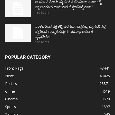
ಈ ದಂಪತಿ ನೋಡಿ ಮೈಸೂರಿನ ದೇವರಾಜ ಮಾರುಕಟ್ಟೆ
ವ್ಯಾಪಾರಿಗಳಿಗೆ ಭಾನುವಾರ ಬೆಳ್ಳಂಬೆಳಗ್ಗೆ ಶಾಕ್..!
16/06/2019
ಇಂತವರಿಂದ ಪಕ್ಷ ಕಟ್ಟಿ ಬೆಳೆಸಲು ಸಾಧ್ಯವಿಲ್ಲ: ಮೈಸೂರಿನಲ್ಲೆ
ಪಕ್ಷದಿಂದ ಉಚ್ಚಾಟಿಸುತ್ತೇನೆ- ಪರೋಕ್ಷ ಆಕ್ರೋಶ
ವ್ಯಕ್ತಪಡಿಸಿದ...
05/01/2021
POPULAR CATEGORY
Front Page
48441
News
48425
Politics
28871
Crime
4619
Cinema
3678
Sports
1397
Tenders
540