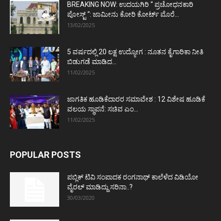
BREAKING NOW: ಉದಯಗಿರಿ “ ಪ್ರಚೋಧನಕಾರಿ
ಪೋಸ್ಟ್‌ “: ಜಾಮೀನು ಕೋರಿ ಕೋರ್ಟ್‌ ಮೊರೆ...
13/02/2025
5 ವರ್ಷದಲ್ಲಿ 20 ಲಕ್ಷ ಉದ್ಯೋಗ : ನೂತನ ಕೈಗಾರಿಕಾ ನೀತಿ
ಬಿಡುಗಡೆ ಮಾಡಿದ...
11/02/2025
ಜಾಗತಿಕ ಹೂಡಿಕೆದಾರರ ಸಮಾವೇಶ : 12 ವಿಶೇಷ ಹೂಡಿಕೆ
ವಲಯ ಸ್ಥಾಪನೆ: ಸಚಿವ ಎಂ...
11/02/2025
POPULAR POSTS
ಪಬ್ಲಿಕ್ ಟಿವಿ ಸಂಪಾದಕ ರಂಗನಾಥ್ ಕಾಲೆಳೆದ ವಿಡಿಯೋ
ವೈರಲ್ ಮಾಡಿದ್ದು ಸರಿನಾ..?
30/03/2020