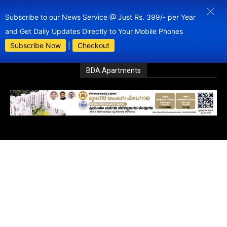
Subscribe to our News Service @ Just Rs. 399/- per Year
and Get Daily Updates Directly to Your Mobile Phones
Subscribe Now
|
Checkout
BDA Apartments