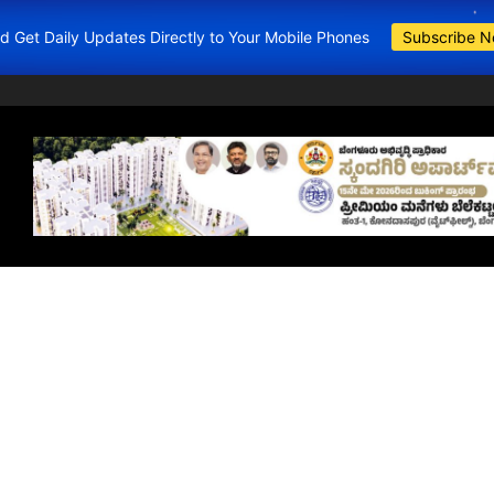
and Get Daily Updates Directly to Your Mobile Phones
Subscribe 
BDA Apartments