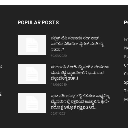
POPULAR POSTS
P
ಪಬ್ಲಿಕ್ ಟಿವಿ ಸಂಪಾದಕ ರಂಗನಾಥ್
F
ಕಾಲೆಳೆದ ವಿಡಿಯೋ ವೈರಲ್ ಮಾಡಿದ್ದು
N
ಸರಿನಾ..?
30/03/2020
Po
C
ತನ
ಈ ದಂಪತಿ ನೋಡಿ ಮೈಸೂರಿನ ದೇವರಾಜ
ಮಾರುಕಟ್ಟೆ ವ್ಯಾಪಾರಿಗಳಿಗೆ ಭಾನುವಾರ
C
ಬೆಳ್ಳಂಬೆಳಗ್ಗೆ ಶಾಕ್..!
Sp
16/06/2019
T
2
ಇಂತವರಿಂದ ಪಕ್ಷ ಕಟ್ಟಿ ಬೆಳೆಸಲು ಸಾಧ್ಯವಿಲ್ಲ:
M
ಮೈಸೂರಿನಲ್ಲೆ ಪಕ್ಷದಿಂದ ಉಚ್ಚಾಟಿಸುತ್ತೇನೆ-
ಪರೋಕ್ಷ ಆಕ್ರೋಶ ವ್ಯಕ್ತಪಡಿಸಿದ...
05/01/2021