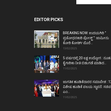
EDITOR PICKS
BREAKING NOW: ಉದಯಗಿರಿ “
ಪ್ರಚೋಧನಕಾರಿ ಪೋಸ್ಟ್‌ “: ಜಾಮೀನು
ಕೋರಿ ಕೋರ್ಟ್‌ ಮೊರೆ...
13/02/2025
5 ವರ್ಷದಲ್ಲಿ 20 ಲಕ್ಷ ಉದ್ಯೋಗ : ನೂ
ಕೈಗಾರಿಕಾ ನೀತಿ ಬಿಡುಗಡೆ ಮಾಡಿದ...
11/02/2025
ಜಾಗತಿಕ ಹೂಡಿಕೆದಾರರ ಸಮಾವೇಶ : 1
ವಿಶೇಷ ಹೂಡಿಕೆ ವಲಯ ಸ್ಥಾಪನೆ: ಸಚಿವ
ಎಂ...
11/02/2025