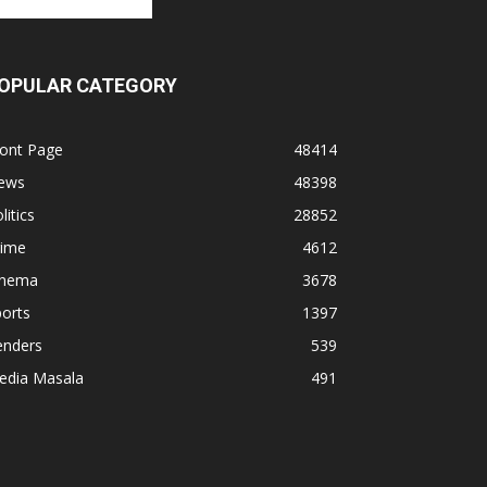
OPULAR CATEGORY
ront Page
48414
ews
48398
litics
28852
rime
4612
inema
3678
orts
1397
enders
539
edia Masala
491