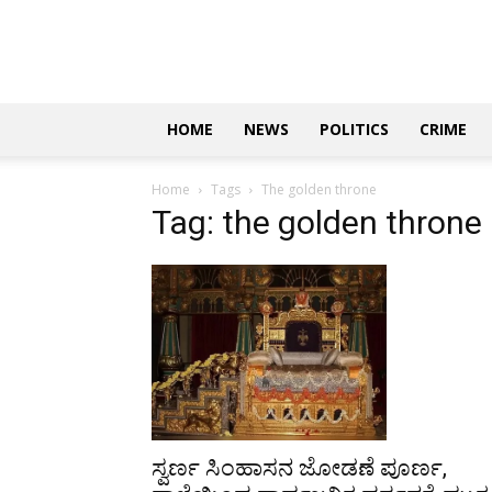
Updates
|
ಕನ್ನಡ
ನ್ಯೂಸ್
|
ಜಸ್ಟ್
HOME
NEWS
POLITICS
CRIME
ಕನ್ನಡ
Home
Tags
The golden throne
Tag: the golden throne
ಸ್ವರ್ಣ ಸಿಂಹಾಸನ ಜೋಡಣೆ ಪೂರ್ಣ,