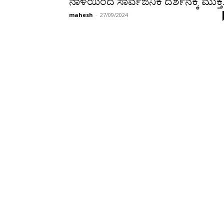
ನಾಳೆಯಿಂದ ಸಾರ್ವಜನಿಕ ದರ್ಶನಕ್ಕೆ ಮುಕ್ತ
mahesh
-
27/09/2024