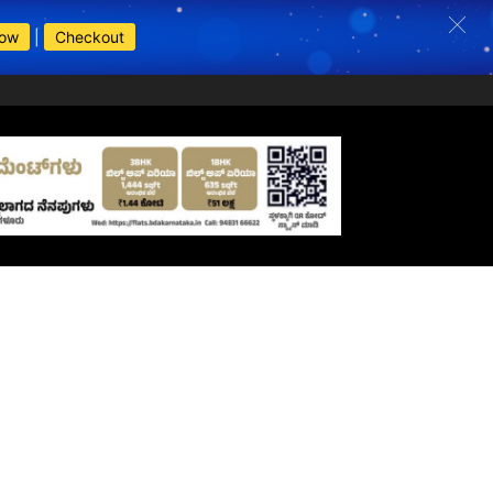
Now
|
Checkout