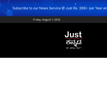
Subscribe to our News Service @ Just Rs. 399/- per Year 
Friday, August 7, 2026
Just
Kannada
–
Online
Kannada
News
|
Breaking
Kannada
News
|
Karnataka
News
|
Live