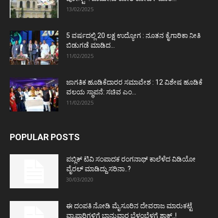
13/02/2025
5 ವರ್ಷದಲ್ಲಿ 20 ಲಕ್ಷ ಉದ್ಯೋಗ : ನೂತನ ಕೈಗಾರಿಕಾ ನೀತಿ
ಬಿಡುಗಡೆ ಮಾಡಿದ...
11/02/2025
ಜಾಗತಿಕ ಹೂಡಿಕೆದಾರರ ಸಮಾವೇಶ : 12 ವಿಶೇಷ ಹೂಡಿಕೆ
ವಲಯ ಸ್ಥಾಪನೆ: ಸಚಿವ ಎಂ...
11/02/2025
POPULAR POSTS
ಪಬ್ಲಿಕ್ ಟಿವಿ ಸಂಪಾದಕ ರಂಗನಾಥ್ ಕಾಲೆಳೆದ ವಿಡಿಯೋ
ವೈರಲ್ ಮಾಡಿದ್ದು ಸರಿನಾ..?
30/03/2020
ಈ ದಂಪತಿ ನೋಡಿ ಮೈಸೂರಿನ ದೇವರಾಜ ಮಾರುಕಟ್ಟೆ
ವ್ಯಾಪಾರಿಗಳಿಗೆ ಭಾನುವಾರ ಬೆಳ್ಳಂಬೆಳಗ್ಗೆ ಶಾಕ್..!