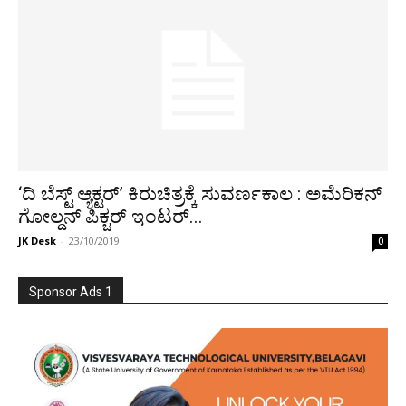
‘ದಿ ಬೆಸ್ಟ್ ಆ್ಯಕ್ಟರ್’ ಕಿರುಚಿತ್ರಕ್ಕೆ ಸುವರ್ಣಕಾಲ : ಅಮೆರಿಕನ್
ಗೋಲ್ಡನ್ ಪಿಕ್ಚರ್ ಇಂಟರ್...
JK Desk
-
23/10/2019
0
Sponsor Ads 1