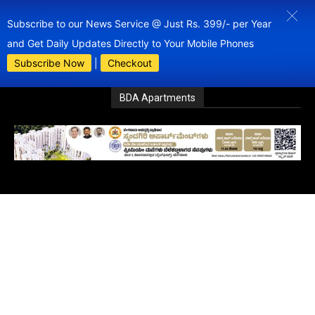
Subscribe to our News Service @ Just Rs. 399/- per Year
and Get Daily Updates Directly to Your Mobile Phones
Subscribe Now
|
Checkout
BDA Apartments