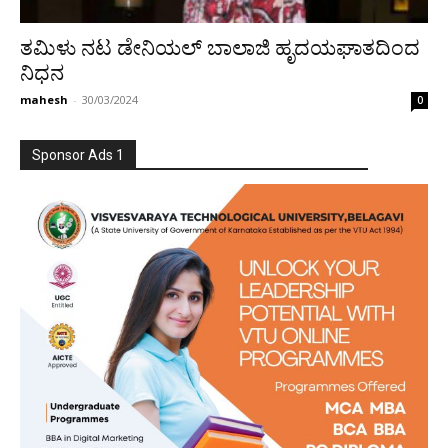
ತಮಿಳು ನಟ ಡೇನಿಯಲ್ ಬಾಲಾಜಿ ಹೃದಯಘಾತದಿಂದ
ನಿಧನ
mahesh
-
30/03/2024
0
Sponsor Ads 1