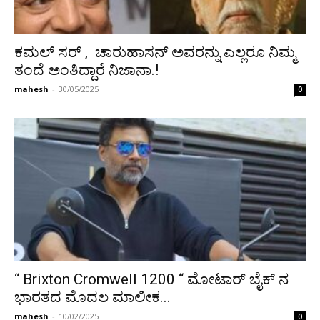
ಕಮಲ್ ಸರ್ , ಚಾರುಹಾಸನ್ ಅವರನ್ನು ಎಲ್ಲರೂ ನಿಮ್ಮ
ತಂದೆ ಅಂತಿದ್ದಾರೆ ನಿಜಾನಾ.!
mahesh
-
30/05/2025
0
“ Brixton Cromwell 1200 “ ಮೋಟಾರ್‌ ಬೈಕ್‌ ನ
ಭಾರತದ ಮೊದಲ ಮಾಲೀಕ...
mahesh
-
10/02/2025
0