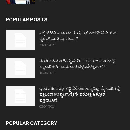
POPULAR POSTS
ಪಬ್ಲಿಕ್ ಟಿವಿ ಸಂಪಾದಕ ರಂಗನಾಥ್ ಕಾಲೆಳೆದ ವಿಡಿಯೋ
ವೈರಲ್ ಮಾಡಿದ್ದು ಸರಿನಾ..?
30/03/2020
ಈ ದಂಪತಿ ನೋಡಿ ಮೈಸೂರಿನ ದೇವರಾಜ ಮಾರುಕಟ್ಟೆ
ವ್ಯಾಪಾರಿಗಳಿಗೆ ಭಾನುವಾರ ಬೆಳ್ಳಂಬೆಳಗ್ಗೆ ಶಾಕ್..!
16/06/2019
ಇಂತವರಿಂದ ಪಕ್ಷ ಕಟ್ಟಿ ಬೆಳೆಸಲು ಸಾಧ್ಯವಿಲ್ಲ: ಮೈಸೂರಿನಲ್ಲೆ
ಪಕ್ಷದಿಂದ ಉಚ್ಚಾಟಿಸುತ್ತೇನೆ- ಪರೋಕ್ಷ ಆಕ್ರೋಶ
ವ್ಯಕ್ತಪಡಿಸಿದ...
05/01/2021
POPULAR CATEGORY