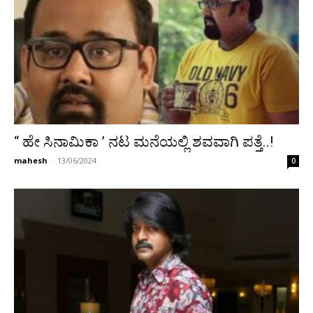
“ ಹೇ ಸಿನಾಮಿಕಾ ʼ ನಟ ಮನೆಯಲ್ಲಿ ಶವವಾಗಿ ಪತ್ತೆ..!
mahesh
-
13/06/2024
0