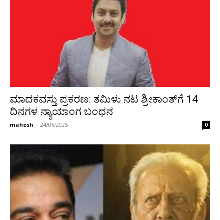
ಮಾದಕವಸ್ತು ಪ್ರಕರಣ: ತಮಿಳು ನಟ ಶ್ರೀಕಾಂತ್‌ಗೆ 14
ದಿನಗಳ ನ್ಯಾಯಾಂಗ ಬಂಧನ
mahesh
-
24/06/2025
0