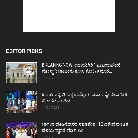
EDITOR PICKS
BREAKING NOW: ಉದಯಗಿರಿ “ ಪ್ರಚೋಧನಕಾರಿ
ಪೋಸ್ಟ್‌ “: ಜಾಮೀನು ಕೋರಿ ಕೋರ್ಟ್‌ ಮೊರೆ...
13/02/2025
5 ವರ್ಷದಲ್ಲಿ 20 ಲಕ್ಷ ಉದ್ಯೋಗ : ನೂತನ ಕೈಗಾರಿಕಾ ನೀತಿ
ಬಿಡುಗಡೆ ಮಾಡಿದ...
11/02/2025
ಜಾಗತಿಕ ಹೂಡಿಕೆದಾರರ ಸಮಾವೇಶ : 12 ವಿಶೇಷ ಹೂಡಿಕೆ
ವಲಯ ಸ್ಥಾಪನೆ: ಸಚಿವ ಎಂ...
11/02/2025