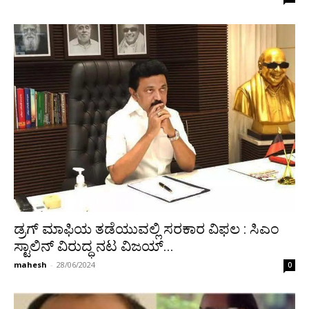
ಡ್ರಗ್‌ ಮಾಫಿಯ ತಡೆಯುವಲ್ಲಿ ಸರಕಾರ ವಿಫಲ : ಸಿಎಂ
ಸ್ಟಾಲಿನ್ ವಿರುದ್ಧ ನಟ ವಿಜಯ್...
mahesh
-
28/06/2024
0