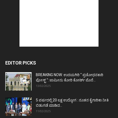
EDITOR PICKS
BREAKING NOW: ಉದಯಗಿರಿ “ ಪ್ರಚೋಧನಕಾರಿ
ಪೋಸ್ಟ್‌ “: ಜಾಮೀನು ಕೋರಿ ಕೋರ್ಟ್‌ ಮೊರೆ...
13/02/2025
5 ವರ್ಷದಲ್ಲಿ 20 ಲಕ್ಷ ಉದ್ಯೋಗ : ನೂತನ ಕೈಗಾರಿಕಾ ನೀತಿ
ಬಿಡುಗಡೆ ಮಾಡಿದ...
11/02/2025