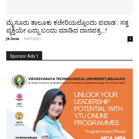
ಮೈಸೂರು ತಾಲೂಕು ಕಚೇರಿಯಲ್ಲೊಂದು ಪವಾಡ : ಸತ್ತ
ವ್ಯಕ್ತಿಯೇ ಎದ್ದು ಬಂದು ಮಾಡಿದ ದಾನಪತ್ರ…!
JK Desk
-
19/07/2021
0
Sponsor Ads 1