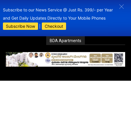
Subscribe to our News Service @ Just Rs. 399/- per Year
and Get Daily Updates Directly to Your Mobile Phones
Subscribe Now
|
Checkout
BDA Apartments