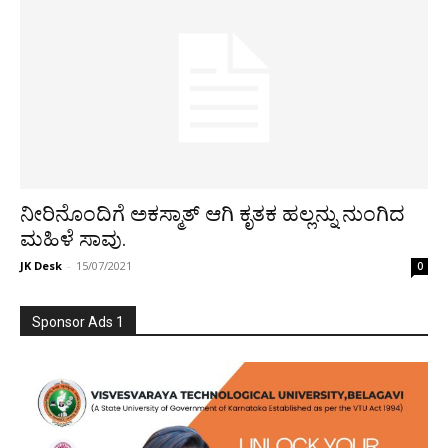
ನೀರಿನೊಂದಿಗೆ ಅಕಸ್ಮಾತ್ ಆಗಿ ಕೃತಕ ಹಲ್ಲನ್ನು ನುಂಗಿದ
ಮಹಿಳೆ ಸಾವು.
JK Desk
-
15/07/2021
0
Sponsor Ads 1