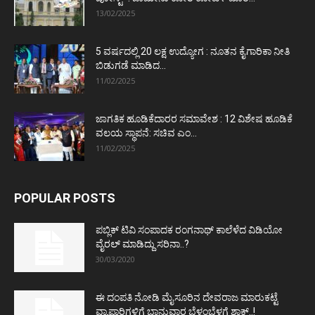
13/02/2025
5 ವರ್ಷದಲ್ಲಿ 20 ಲಕ್ಷ ಉದ್ಯೋಗ : ನೂತನ ಕೈಗಾರಿಕಾ ನೀತಿ
ಬಿಡುಗಡೆ ಮಾಡಿದ...
11/02/2025
ಜಾಗತಿಕ ಹೂಡಿಕೆದಾರರ ಸಮಾವೇಶ : 12 ವಿಶೇಷ ಹೂಡಿಕೆ
ವಲಯ ಸ್ಥಾಪನೆ: ಸಚಿವ ಎಂ...
11/02/2025
POPULAR POSTS
ಪಬ್ಲಿಕ್ ಟಿವಿ ಸಂಪಾದಕ ರಂಗನಾಥ್ ಕಾಲೆಳೆದ ವಿಡಿಯೋ
ವೈರಲ್ ಮಾಡಿದ್ದು ಸರಿನಾ..?
30/03/2020
ಈ ದಂಪತಿ ನೋಡಿ ಮೈಸೂರಿನ ದೇವರಾಜ ಮಾರುಕಟ್ಟೆ
ವ್ಯಾಪಾರಿಗಳಿಗೆ ಭಾನುವಾರ ಬೆಳ್ಳಂಬೆಳಗ್ಗೆ ಶಾಕ್..!