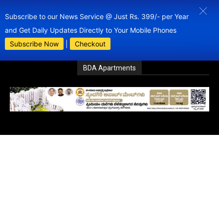
Subscribe to our News Service @ Just Rs. 399/- per Year
and Get Daily Updates Directly to Your Mobile Phones
Subscribe Now
|
Checkout
BDA Apartments