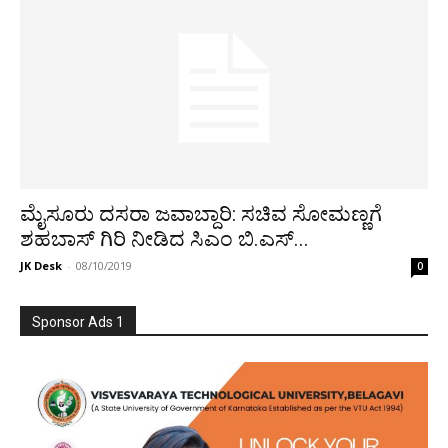
ಮೈಸೂರು ದಸರಾ ಜವಾಬ್ದಾರಿ: ಸಚಿವ ಸೋಮಣ್ಣಗೆ
ಶಹಬಾಸ್ ಗಿರಿ ನೀಡಿದ ಸಿಎಂ ಬಿ.ಎಸ್...
JK Desk
-
08/10/2019
0
Sponsor Ads 1