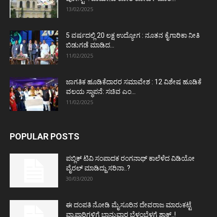
13/02/2025
5 ವರ್ಷದಲ್ಲಿ 20 ಲಕ್ಷ ಉದ್ಯೋಗ : ನೂತನ ಕೈಗಾರಿಕಾ ನೀತಿ
ಬಿಡುಗಡೆ ಮಾಡಿದ...
11/02/2025
ಜಾಗತಿಕ ಹೂಡಿಕೆದಾರರ ಸಮಾವೇಶ : 12 ವಿಶೇಷ ಹೂಡಿಕೆ
ವಲಯ ಸ್ಥಾಪನೆ: ಸಚಿವ ಎಂ...
11/02/2025
POPULAR POSTS
ಪಬ್ಲಿಕ್ ಟಿವಿ ಸಂಪಾದಕ ರಂಗನಾಥ್ ಕಾಲೆಳೆದ ವಿಡಿಯೋ
ವೈರಲ್ ಮಾಡಿದ್ದು ಸರಿನಾ..?
30/03/2020
ಈ ದಂಪತಿ ನೋಡಿ ಮೈಸೂರಿನ ದೇವರಾಜ ಮಾರುಕಟ್ಟೆ
ವ್ಯಾಪಾರಿಗಳಿಗೆ ಭಾನುವಾರ ಬೆಳ್ಳಂಬೆಳಗ್ಗೆ ಶಾಕ್..!