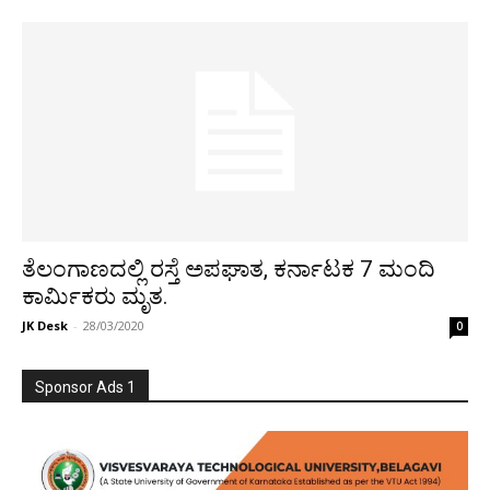
ತೆಲಂಗಾಣದಲ್ಲಿ ರಸ್ತೆ ಅಪಘಾತ, ಕರ್ನಾಟಕ 7 ಮಂದಿ
ಕಾರ್ಮಿಕರು ಮೃತ.
JK Desk
-
28/03/2020
0
Sponsor Ads 1