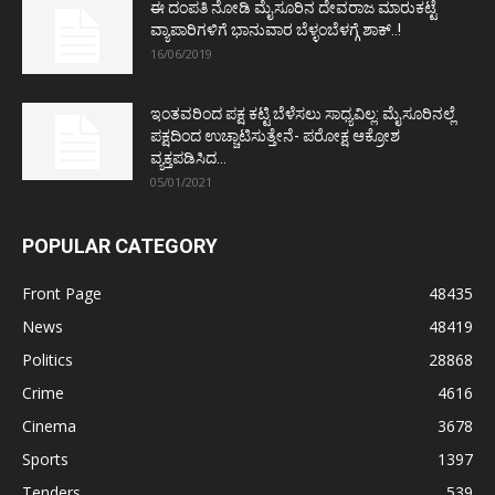
ಈ ದಂಪತಿ ನೋಡಿ ಮೈಸೂರಿನ ದೇವರಾಜ ಮಾರುಕಟ್ಟೆ
ವ್ಯಾಪಾರಿಗಳಿಗೆ ಭಾನುವಾರ ಬೆಳ್ಳಂಬೆಳಗ್ಗೆ ಶಾಕ್..!
16/06/2019
ಇಂತವರಿಂದ ಪಕ್ಷ ಕಟ್ಟಿ ಬೆಳೆಸಲು ಸಾಧ್ಯವಿಲ್ಲ: ಮೈಸೂರಿನಲ್ಲೆ
ಪಕ್ಷದಿಂದ ಉಚ್ಚಾಟಿಸುತ್ತೇನೆ- ಪರೋಕ್ಷ ಆಕ್ರೋಶ
ವ್ಯಕ್ತಪಡಿಸಿದ...
05/01/2021
POPULAR CATEGORY
Front Page
48435
News
48419
Politics
28868
Crime
4616
Cinema
3678
Sports
1397
Tenders
539