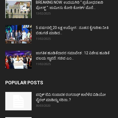
BREAKING NOW: ಉದಯಗಿರಿ “ ಪ್ರಚೋಧನಕಾರಿ
ಪೋಸ್ಟ್‌ “: ಜಾಮೀನು ಕೋರಿ ಕೋರ್ಟ್‌ ಮೊರೆ...
13/02/2025
5 ವರ್ಷದಲ್ಲಿ 20 ಲಕ್ಷ ಉದ್ಯೋಗ : ನೂತನ ಕೈಗಾರಿಕಾ ನೀತಿ
ಬಿಡುಗಡೆ ಮಾಡಿದ...
11/02/2025
ಜಾಗತಿಕ ಹೂಡಿಕೆದಾರರ ಸಮಾವೇಶ : 12 ವಿಶೇಷ ಹೂಡಿಕೆ
ವಲಯ ಸ್ಥಾಪನೆ: ಸಚಿವ ಎಂ...
11/02/2025
POPULAR POSTS
ಪಬ್ಲಿಕ್ ಟಿವಿ ಸಂಪಾದಕ ರಂಗನಾಥ್ ಕಾಲೆಳೆದ ವಿಡಿಯೋ
ವೈರಲ್ ಮಾಡಿದ್ದು ಸರಿನಾ..?
30/03/2020