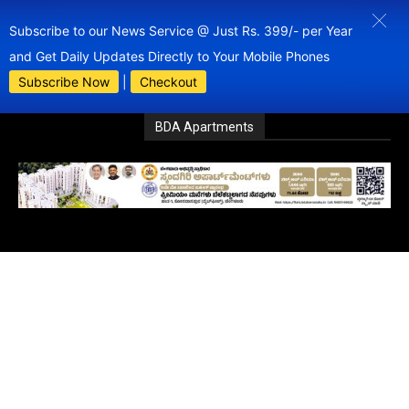
Subscribe to our News Service @ Just Rs. 399/- per Year
and Get Daily Updates Directly to Your Mobile Phones
Subscribe Now
|
Checkout
BDA Apartments