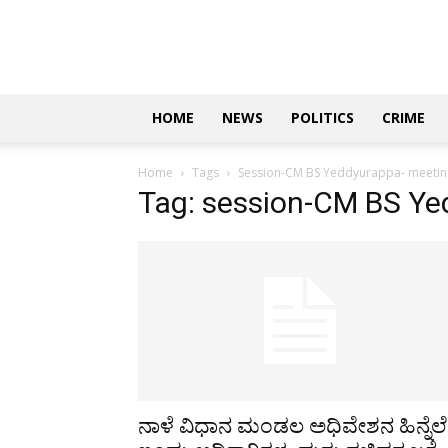
Updates
|
ಕನ್ನಡ
ನ್ಯೂಸ್
|
ಜಸ್ಟ್
HOME
NEWS
POLITICS
CRIME
ಕನ್ನಡ
Home
Tags
Session-CM BS Yeddyurappa- meetin
Tag: session-CM BS Ye
ನಾಳೆ ವಿಧಾನ ಮಂಡಲ ಅಧಿವೇಶನ ಹಿನ್ನೆಲೆ