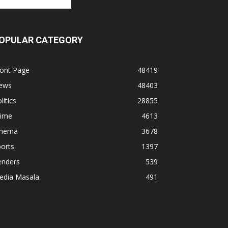
OPULAR CATEGORY
ront Page
48419
ews
48403
litics
28855
rime
4613
inema
3678
orts
1397
enders
539
edia Masala
491