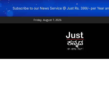
Subscribe to our News Service @ Just Rs. 399/- per Year 
Friday, August 7, 2026
Just
Kannada
–
Online
Kannada
News
|
Breaking
Kannada
News
|
Karnataka
News
|
Live