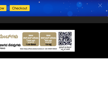
Now
|
Checkout