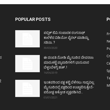
POPULAR POSTS
P
ಪಬ್ಲಿಕ್ ಟಿವಿ ಸಂಪಾದಕ ರಂಗನಾಥ್
F
ಕಾಲೆಳೆದ ವಿಡಿಯೋ ವೈರಲ್ ಮಾಡಿದ್ದು
N
ಸರಿನಾ..?
30/03/2020
Po
C
ತನ
ಈ ದಂಪತಿ ನೋಡಿ ಮೈಸೂರಿನ ದೇವರಾಜ
ಮಾರುಕಟ್ಟೆ ವ್ಯಾಪಾರಿಗಳಿಗೆ ಭಾನುವಾರ
C
ಬೆಳ್ಳಂಬೆಳಗ್ಗೆ ಶಾಕ್..!
Sp
16/06/2019
T
2
ಇಂತವರಿಂದ ಪಕ್ಷ ಕಟ್ಟಿ ಬೆಳೆಸಲು ಸಾಧ್ಯವಿಲ್ಲ:
M
ಮೈಸೂರಿನಲ್ಲೆ ಪಕ್ಷದಿಂದ ಉಚ್ಚಾಟಿಸುತ್ತೇನೆ-
ಪರೋಕ್ಷ ಆಕ್ರೋಶ ವ್ಯಕ್ತಪಡಿಸಿದ...
05/01/2021