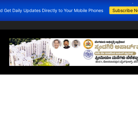
and Get Daily Updates Directly to Your Mobile Phones
Subscribe 
BDA Apartments