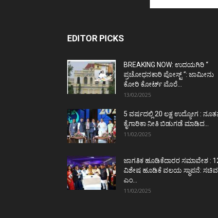
EDITOR PICKS
BREAKING NOW: ಉದಯಗಿರಿ “
ಪ್ರಚೋಧನಕಾರಿ ಪೋಸ್ಟ್‌ “: ಜಾಮೀನು
ಕೋರಿ ಕೋರ್ಟ್‌ ಮೊರೆ...
13/02/2025
5 ವರ್ಷದಲ್ಲಿ 20 ಲಕ್ಷ ಉದ್ಯೋಗ : ನೂ
ಕೈಗಾರಿಕಾ ನೀತಿ ಬಿಡುಗಡೆ ಮಾಡಿದ...
11/02/2025
ಜಾಗತಿಕ ಹೂಡಿಕೆದಾರರ ಸಮಾವೇಶ : 1
ವಿಶೇಷ ಹೂಡಿಕೆ ವಲಯ ಸ್ಥಾಪನೆ: ಸಚಿವ
ಎಂ...
11/02/2025