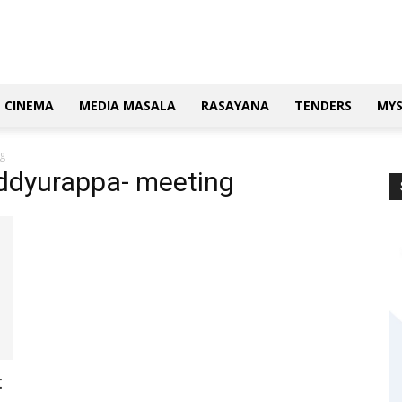
CINEMA
MEDIA MASALA
RASAYANA
TENDERS
MY
g
ddyurappa- meeting
: