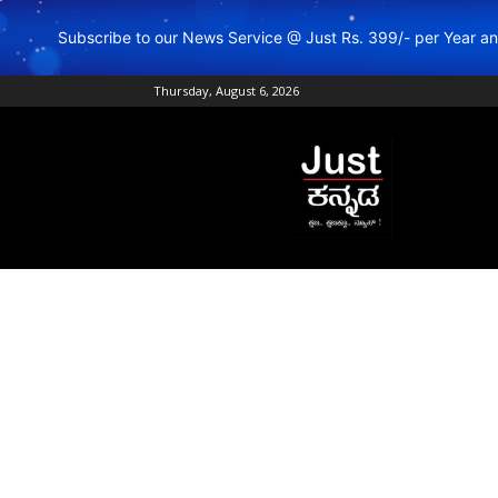
Subscribe to our News Service @ Just Rs. 399/- per Year 
Thursday, August 6, 2026
Just
Kannada
–
Online
Kannada
News
|
Breaking
Kannada
News
|
Karnataka
News
|
Live