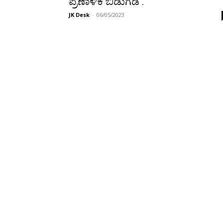
ಪ್ರಣಾಳಿಕೆ ಬಿಡುಗಡೆ .
JK Desk
-
06/05/2023