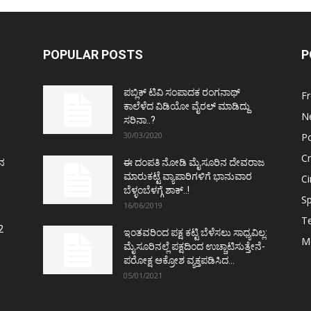
POPULAR POSTS
P
ಪಬ್ಲಿಕ್ ಟಿವಿ ಸಂಪಾದಕ ರಂಗನಾಥ್
F
ಕಾಲೆಳೆದ ವಿಡಿಯೋ ವೈರಲ್ ಮಾಡಿದ್ದು
N
ಸರಿನಾ..?
30/03/2020
Po
C
ತನ
ಈ ದಂಪತಿ ನೋಡಿ ಮೈಸೂರಿನ ದೇವರಾಜ
ಮಾರುಕಟ್ಟೆ ವ್ಯಾಪಾರಿಗಳಿಗೆ ಭಾನುವಾರ
C
ಬೆಳ್ಳಂಬೆಳಗ್ಗೆ ಶಾಕ್..!
Sp
16/06/2019
T
2
ಇಂತವರಿಂದ ಪಕ್ಷ ಕಟ್ಟಿ ಬೆಳೆಸಲು ಸಾಧ್ಯವಿಲ್ಲ:
M
ಮೈಸೂರಿನಲ್ಲೆ ಪಕ್ಷದಿಂದ ಉಚ್ಚಾಟಿಸುತ್ತೇನೆ-
ಪರೋಕ್ಷ ಆಕ್ರೋಶ ವ್ಯಕ್ತಪಡಿಸಿದ...
05/01/2021