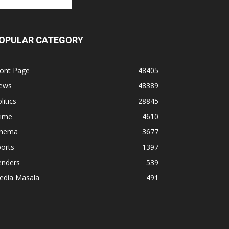
OPULAR CATEGORY
ront Page
48405
ews
48389
litics
28845
rime
4610
inema
3677
orts
1397
enders
539
edia Masala
491