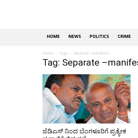
Updates
|
ಕನ್ನಡ
ನ್ಯೂಸ್
|
ಜಸ್ಟ್
HOME
NEWS
POLITICS
CRIME
ಕನ್ನಡ
Home
Tags
Separate –manifesto
Tag: Separate –manife
ಜೆಡಿಎಸ್ ನಿಂದ ಬೆಂಗಳೂರಿಗೆ ಪ್ರತ್ಯೇಕ