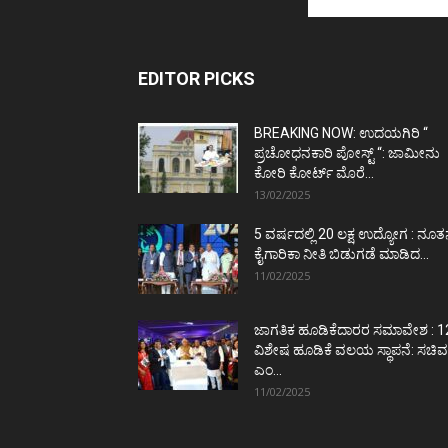
EDITOR PICKS
BREAKING NOW: ಉದಯಗಿರಿ “
ಪ್ರಚೋಧನಕಾರಿ ಪೋಸ್ಟ್‌ “: ಜಾಮೀನು
ಕೋರಿ ಕೋರ್ಟ್‌ ಮೊರೆ...
13/02/2025
5 ವರ್ಷದಲ್ಲಿ 20 ಲಕ್ಷ ಉದ್ಯೋಗ : ನೂ
ಕೈಗಾರಿಕಾ ನೀತಿ ಬಿಡುಗಡೆ ಮಾಡಿದ...
11/02/2025
ಜಾಗತಿಕ ಹೂಡಿಕೆದಾರರ ಸಮಾವೇಶ : 1
ವಿಶೇಷ ಹೂಡಿಕೆ ವಲಯ ಸ್ಥಾಪನೆ: ಸಚಿವ
ಎಂ...
11/02/2025