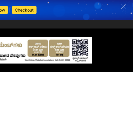
Now
|
Checkout