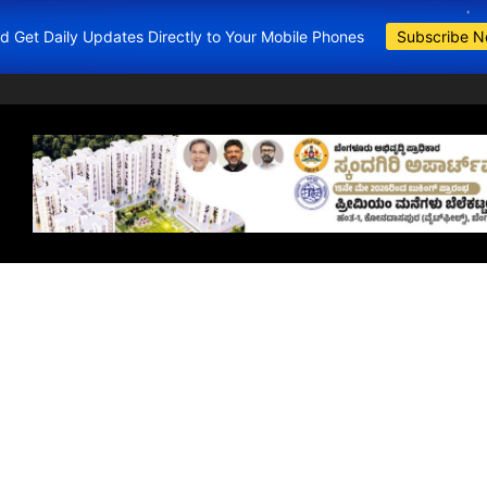
and Get Daily Updates Directly to Your Mobile Phones
Subscribe 
BDA Apartments