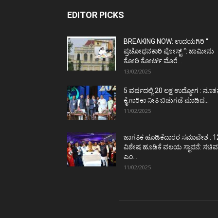
EDITOR PICKS
BREAKING NOW: ಉದಯಗಿರಿ “
ಪ್ರಚೋಧನಕಾರಿ ಪೋಸ್ಟ್‌ “: ಜಾಮೀನು
ಕೋರಿ ಕೋರ್ಟ್‌ ಮೊರೆ...
13/02/2025
5 ವರ್ಷದಲ್ಲಿ 20 ಲಕ್ಷ ಉದ್ಯೋಗ : ನೂ
ಕೈಗಾರಿಕಾ ನೀತಿ ಬಿಡುಗಡೆ ಮಾಡಿದ...
11/02/2025
ಜಾಗತಿಕ ಹೂಡಿಕೆದಾರರ ಸಮಾವೇಶ : 1
ವಿಶೇಷ ಹೂಡಿಕೆ ವಲಯ ಸ್ಥಾಪನೆ: ಸಚಿವ
ಎಂ...
11/02/2025