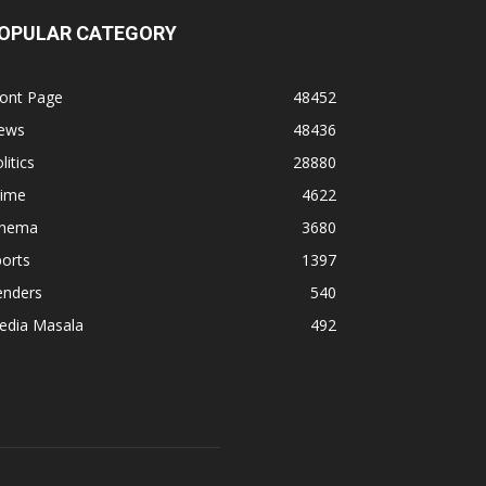
OPULAR CATEGORY
ront Page
48452
ews
48436
litics
28880
rime
4622
inema
3680
orts
1397
enders
540
edia Masala
492