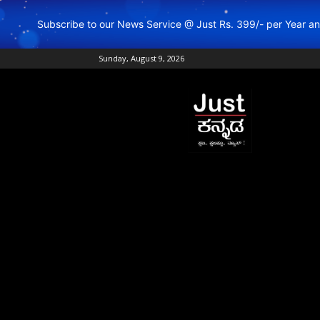
Subscribe to our News Service @ Just Rs. 399/- per Year 
Sunday, August 9, 2026
Just
Kannada
–
Online
Kannada
News
|
Breaking
Kannada
News
|
Karnataka
News
|
Live