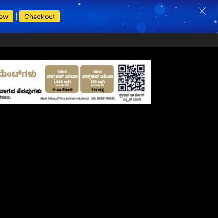
Now
|
Checkout