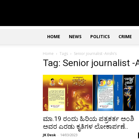
Updates
|
ಕನ್ನಡ
ನ್ಯೂಸ್
|
ಜಸ್ಟ್
HOME
NEWS
POLITICS
CRIME
ಕನ್ನಡ
Home
Tags
Senior journalist -Anshi’s
Tag: Senior journalist -
ಮಾ.19 ರಂದು ಹಿರಿಯ ಪತ್ರಕರ್ತ ಅಂಶಿ
ಅವರ ಎರಡು ಕೃತಿಗಳ ಲೋಕಾರ್ಪಣೆ..
JK Desk
-
14/03/2023