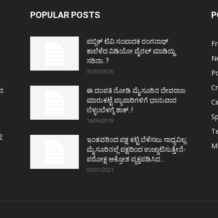
POPULAR POSTS
P
ಪಬ್ಲಿಕ್ ಟಿವಿ ಸಂಪಾದಕ ರಂಗನಾಥ್
F
ಕಾಲೆಳೆದ ವಿಡಿಯೋ ವೈರಲ್ ಮಾಡಿದ್ದು
N
ಸರಿನಾ..?
30/03/2020
Po
C
ತನ
ಈ ದಂಪತಿ ನೋಡಿ ಮೈಸೂರಿನ ದೇವರಾಜ
ಮಾರುಕಟ್ಟೆ ವ್ಯಾಪಾರಿಗಳಿಗೆ ಭಾನುವಾರ
C
ಬೆಳ್ಳಂಬೆಳಗ್ಗೆ ಶಾಕ್..!
Sp
16/06/2019
T
2
ಇಂತವರಿಂದ ಪಕ್ಷ ಕಟ್ಟಿ ಬೆಳೆಸಲು ಸಾಧ್ಯವಿಲ್ಲ:
M
ಮೈಸೂರಿನಲ್ಲೆ ಪಕ್ಷದಿಂದ ಉಚ್ಚಾಟಿಸುತ್ತೇನೆ-
ಪರೋಕ್ಷ ಆಕ್ರೋಶ ವ್ಯಕ್ತಪಡಿಸಿದ...
05/01/2021