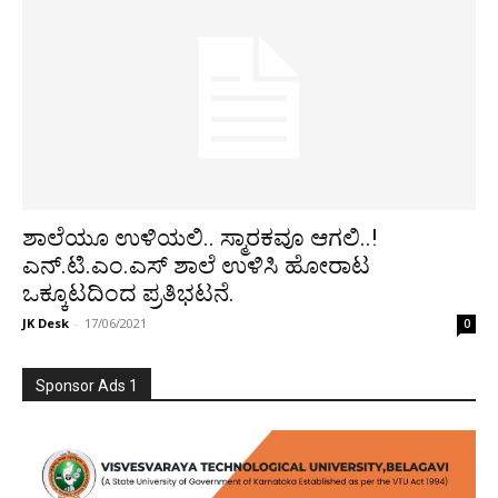
ಶಾಲೆಯೂ ಉಳಿಯಲಿ.. ಸ್ಮಾರಕವೂ ಆಗಲಿ..!
ಎನ್.ಟಿ.ಎಂ.ಎಸ್ ಶಾಲೆ ಉಳಿಸಿ ಹೋರಾಟ
ಒಕ್ಕೂಟದಿಂದ ಪ್ರತಿಭಟನೆ.
JK Desk
-
17/06/2021
0
Sponsor Ads 1