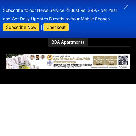
Subscribe to our News Service @ Just Rs. 399/- per Year
and Get Daily Updates Directly to Your Mobile Phones
Subscribe Now
|
Checkout
BDA Apartments