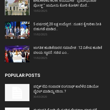
BREAKING NOW: ಉದಯಗಿರಿ “ ಪ್ರಚೋಧನಕಾರಿ
ಪೋಸ್ಟ್‌ “: ಜಾಮೀನು ಕೋರಿ ಕೋರ್ಟ್‌ ಮೊರೆ...
13/02/2025
5 ವರ್ಷದಲ್ಲಿ 20 ಲಕ್ಷ ಉದ್ಯೋಗ : ನೂತನ ಕೈಗಾರಿಕಾ ನೀತಿ
ಬಿಡುಗಡೆ ಮಾಡಿದ...
11/02/2025
ಜಾಗತಿಕ ಹೂಡಿಕೆದಾರರ ಸಮಾವೇಶ : 12 ವಿಶೇಷ ಹೂಡಿಕೆ
ವಲಯ ಸ್ಥಾಪನೆ: ಸಚಿವ ಎಂ...
11/02/2025
POPULAR POSTS
ಪಬ್ಲಿಕ್ ಟಿವಿ ಸಂಪಾದಕ ರಂಗನಾಥ್ ಕಾಲೆಳೆದ ವಿಡಿಯೋ
ವೈರಲ್ ಮಾಡಿದ್ದು ಸರಿನಾ..?
30/03/2020