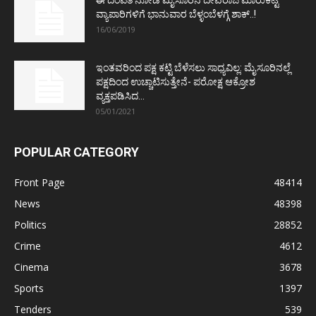
ಈ ದಂಪತಿ ನೋಡಿ ಮೈಸೂರಿನ ದೇವರಾಜ ಮಾರುಕಟ್ಟೆ
ವ್ಯಾಪಾರಿಗಳಿಗೆ ಭಾನುವಾರ ಬೆಳ್ಳಂಬೆಳಗ್ಗೆ ಶಾಕ್..!
16/06/2019
ಇಂತವರಿಂದ ಪಕ್ಷ ಕಟ್ಟಿ ಬೆಳೆಸಲು ಸಾಧ್ಯವಿಲ್ಲ: ಮೈಸೂರಿನಲ್ಲೆ
ಪಕ್ಷದಿಂದ ಉಚ್ಚಾಟಿಸುತ್ತೇನೆ- ಪರೋಕ್ಷ ಆಕ್ರೋಶ
ವ್ಯಕ್ತಪಡಿಸಿದ...
05/01/2021
POPULAR CATEGORY
Front Page
48414
News
48398
Politics
28852
Crime
4612
Cinema
3678
Sports
1397
Tenders
539