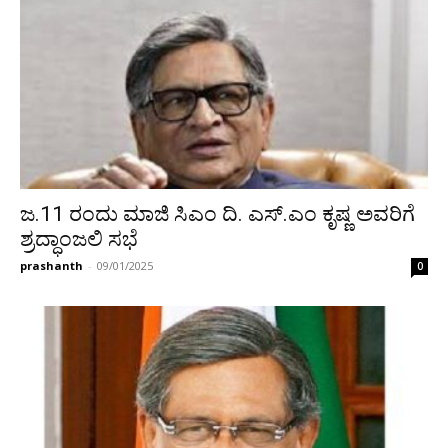
ಜ.11 ರಂದು ಮಾಜಿ ಸಿಎಂ ದಿ. ಎಸ್.ಎಂ ಕೃಷ್ಣ ಅವರಿಗೆ
ಶ್ರದ್ಧಾಂಜಲಿ ಸಭೆ
prashanth
-
09/01/2025
0