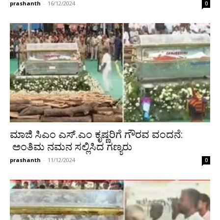
prashanth
-
16/12/2024
0
ಮಾಜಿ ಸಿಎಂ ಎಸ್.ಎಂ ಕೃಷ್ಣರಿಗೆ ಗೌರವ ವಂದನೆ:
ಅಂತಿಮ ನಮನ ಸಲ್ಲಿಸಿದ ಗಣ್ಯರು
prashanth
-
11/12/2024
0