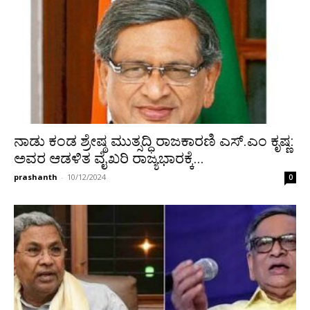
ನಾಡು ಕಂಡ ಶ್ರೇಷ್ಠ ಮುತ್ಸದ್ಧಿ ರಾಜಕಾರಣಿ ಎಸ್.ಎಂ ಕೃಷ್ಣ:
ಅವರ ಆಡಳಿತ ವೈಖರಿ ರಾಜ್ಯಭಾರಕ್ಕೆ...
prashanth
-
10/12/2024
0