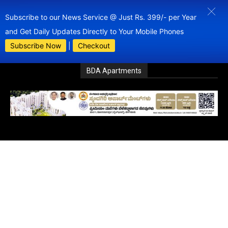
Subscribe to our News Service @ Just Rs. 399/- per Year
and Get Daily Updates Directly to Your Mobile Phones
Subscribe Now
|
Checkout
BDA Apartments