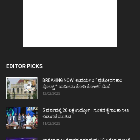
EDITOR PICKS
BREAKING NOW: ಉದಯಗಿರಿ “ ಪ್ರಚೋಧನಕಾರಿ
ಪೋಸ್ಟ್‌ “: ಜಾಮೀನು ಕೋರಿ ಕೋರ್ಟ್‌ ಮೊರೆ...
13/02/2025
5 ವರ್ಷದಲ್ಲಿ 20 ಲಕ್ಷ ಉದ್ಯೋಗ : ನೂತನ ಕೈಗಾರಿಕಾ ನೀತಿ
ಬಿಡುಗಡೆ ಮಾಡಿದ...
11/02/2025