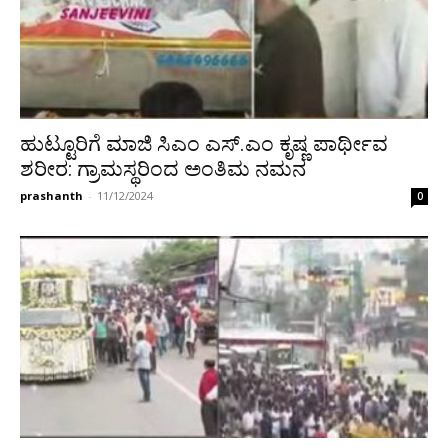
ಹುಟ್ಟೂರಿಗೆ ಮಾಜಿ ಸಿಎಂ ಎಸ್.ಎಂ ಕೃಷ್ಣ ಪಾರ್ಥೀವ
ಶರೀರ: ಗ್ರಾಮಸ್ಥರಿಂದ ಅಂತಿಮ ನಮನ
prashanth
-
11/12/2024
0