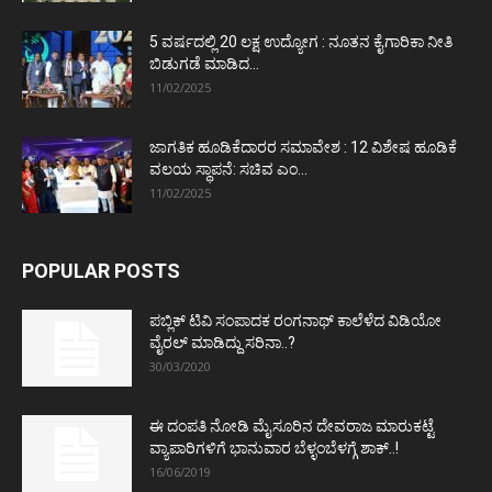
5 ವರ್ಷದಲ್ಲಿ 20 ಲಕ್ಷ ಉದ್ಯೋಗ : ನೂತನ ಕೈಗಾರಿಕಾ ನೀತಿ
ಬಿಡುಗಡೆ ಮಾಡಿದ...
11/02/2025
ಜಾಗತಿಕ ಹೂಡಿಕೆದಾರರ ಸಮಾವೇಶ : 12 ವಿಶೇಷ ಹೂಡಿಕೆ
ವಲಯ ಸ್ಥಾಪನೆ: ಸಚಿವ ಎಂ...
11/02/2025
POPULAR POSTS
ಪಬ್ಲಿಕ್ ಟಿವಿ ಸಂಪಾದಕ ರಂಗನಾಥ್ ಕಾಲೆಳೆದ ವಿಡಿಯೋ
ವೈರಲ್ ಮಾಡಿದ್ದು ಸರಿನಾ..?
30/03/2020
ಈ ದಂಪತಿ ನೋಡಿ ಮೈಸೂರಿನ ದೇವರಾಜ ಮಾರುಕಟ್ಟೆ
ವ್ಯಾಪಾರಿಗಳಿಗೆ ಭಾನುವಾರ ಬೆಳ್ಳಂಬೆಳಗ್ಗೆ ಶಾಕ್..!
16/06/2019