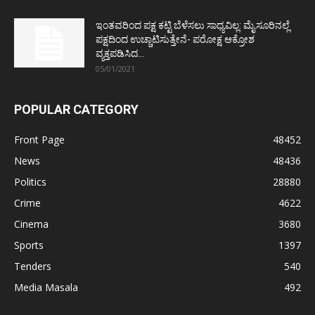
ಇಂತವರಿಂದ ಪಕ್ಷ ಕಟ್ಟಿ ಬೆಳೆಸಲು ಸಾಧ್ಯವಿಲ್ಲ: ಮೈಸೂರಿನಲ್ಲೆ
ಪಕ್ಷದಿಂದ ಉಚ್ಚಾಟಿಸುತ್ತೇನೆ- ಪರೋಕ್ಷ ಆಕ್ರೋಶ
ವ್ಯಕ್ತಪಡಿಸಿದ...
05/01/2021
POPULAR CATEGORY
Front Page
48452
News
48436
Politics
28880
Crime
4622
Cinema
3680
Sports
1397
Tenders
540
Media Masala
492