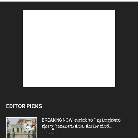
EDITOR PICKS
BREAKING NOW: ಉದಯಗಿರಿ “ ಪ್ರಚೋಧನಕಾರಿ
ಪೋಸ್ಟ್‌ “: ಜಾಮೀನು ಕೋರಿ ಕೋರ್ಟ್‌ ಮೊರೆ...
13/02/2025