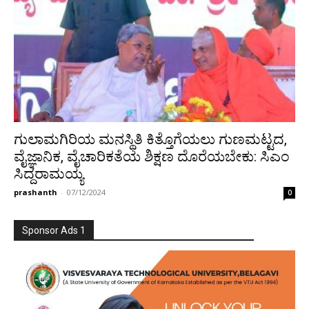
ಗುಲಾಮಗಿರಿಯ ಮನಸ್ಥಿತಿ ಕಿತ್ತೊಗೆಯಲು ಗುಣಮಟ್ಟದ,
ವೈಜ್ಞಾನಿಕ, ವೈಚಾರಿಕತೆಯ ಶಿಕ್ಷಣ ದೊರೆಯಬೇಕು: ಸಿಎಂ
ಸಿದ್ದರಾಮಯ್ಯ
prashanth
-
07/12/2024
0
Sponsor Ads 1