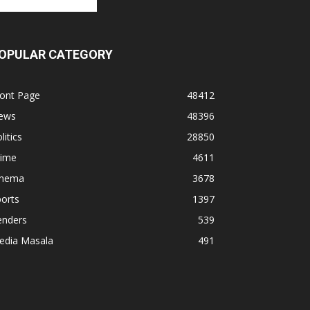
OPULAR CATEGORY
ront Page
48412
ews
48396
litics
28850
rime
4611
inema
3678
orts
1397
enders
539
edia Masala
491