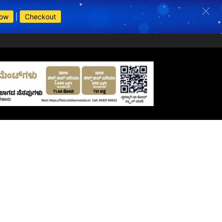
Now
|
Checkout