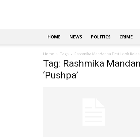
Updates
|
ಕನ್ನಡ
ನ್ಯೂಸ್
|
ಜಸ್ಟ್
HOME
NEWS
POLITICS
CRIME
ಕನ್ನಡ
Home
Tags
Rashmika Mandanna First Look Releas
Tag: Rashmika Mandann
‘Pushpa’