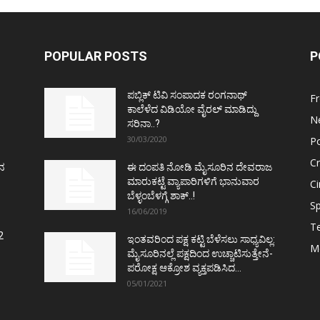
POPULAR POSTS
P
ಪಬ್ಲಿಕ್ ಟಿವಿ ಸಂಪಾದಕ ರಂಗನಾಥ್
F
ಕಾಲೆಳೆದ ವಿಡಿಯೋ ವೈರಲ್ ಮಾಡಿದ್ದು
N
ಸರಿನಾ..?
30/03/2020
Po
C
ತನ
ಈ ದಂಪತಿ ನೋಡಿ ಮೈಸೂರಿನ ದೇವರಾಜ
ಮಾರುಕಟ್ಟೆ ವ್ಯಾಪಾರಿಗಳಿಗೆ ಭಾನುವಾರ
C
ಬೆಳ್ಳಂಬೆಳಗ್ಗೆ ಶಾಕ್..!
Sp
16/06/2019
T
2
ಇಂತವರಿಂದ ಪಕ್ಷ ಕಟ್ಟಿ ಬೆಳೆಸಲು ಸಾಧ್ಯವಿಲ್ಲ:
M
ಮೈಸೂರಿನಲ್ಲೆ ಪಕ್ಷದಿಂದ ಉಚ್ಚಾಟಿಸುತ್ತೇನೆ-
ಪರೋಕ್ಷ ಆಕ್ರೋಶ ವ್ಯಕ್ತಪಡಿಸಿದ...
05/01/2021