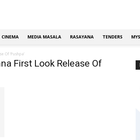
CINEMA
MEDIA MASALA
RASAYANA
TENDERS
MY
e Of ‘Pushpa’
a First Look Release Of