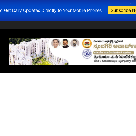
and Get Daily Updates Directly to Your Mobile Phones
Subscribe 
BDA Apartments