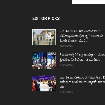
EDITOR PICKS
BREAKING NOW: ಉದಯಗಿರಿ “
ಪ್ರಚೋಧನಕಾರಿ ಪೋಸ್ಟ್‌ “: ಜಾಮೀನು
ಕೋರಿ ಕೋರ್ಟ್‌ ಮೊರೆ...
13/02/2025
5 ವರ್ಷದಲ್ಲಿ 20 ಲಕ್ಷ ಉದ್ಯೋಗ : ನೂ
ಕೈಗಾರಿಕಾ ನೀತಿ ಬಿಡುಗಡೆ ಮಾಡಿದ...
11/02/2025
ಜಾಗತಿಕ ಹೂಡಿಕೆದಾರರ ಸಮಾವೇಶ : 1
ವಿಶೇಷ ಹೂಡಿಕೆ ವಲಯ ಸ್ಥಾಪನೆ: ಸಚಿವ
ಎಂ...
11/02/2025