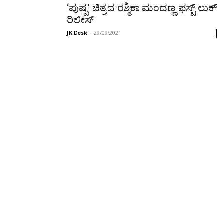
‘ಪುಷ್ಪ’ ಚಿತ್ರದ ರಶ್ಮಿಕಾ ಮಂದಣ್ಣ ಫಸ್ಟ್ ಲುಕ್
ರಿಲೀಸ್
JK Desk
-
29/09/2021