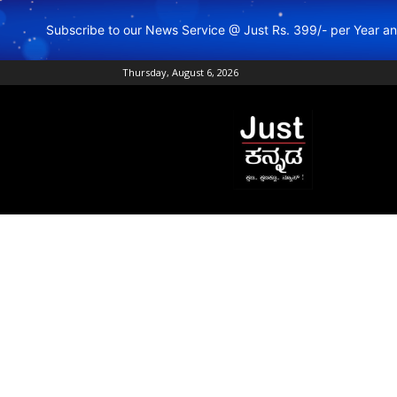
Subscribe to our News Service @ Just Rs. 399/- per Year 
Thursday, August 6, 2026
Just
Kannada
–
Online
Kannada
News
|
Breaking
Kannada
News
|
Karnataka
News
|
Live