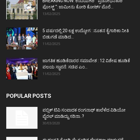
BREAKING NOW: ಉದಯಗಿರಿ “ ಪ್ರಚೋಧನಕಾರಿ
ಪೋಸ್ಟ್‌ “: ಜಾಮೀನು ಕೋರಿ ಕೋರ್ಟ್‌ ಮೊರೆ...
13/02/2025
5 ವರ್ಷದಲ್ಲಿ 20 ಲಕ್ಷ ಉದ್ಯೋಗ : ನೂತನ ಕೈಗಾರಿಕಾ ನೀತಿ
ಬಿಡುಗಡೆ ಮಾಡಿದ...
11/02/2025
ಜಾಗತಿಕ ಹೂಡಿಕೆದಾರರ ಸಮಾವೇಶ : 12 ವಿಶೇಷ ಹೂಡಿಕೆ
ವಲಯ ಸ್ಥಾಪನೆ: ಸಚಿವ ಎಂ...
11/02/2025
POPULAR POSTS
ಪಬ್ಲಿಕ್ ಟಿವಿ ಸಂಪಾದಕ ರಂಗನಾಥ್ ಕಾಲೆಳೆದ ವಿಡಿಯೋ
ವೈರಲ್ ಮಾಡಿದ್ದು ಸರಿನಾ..?
30/03/2020