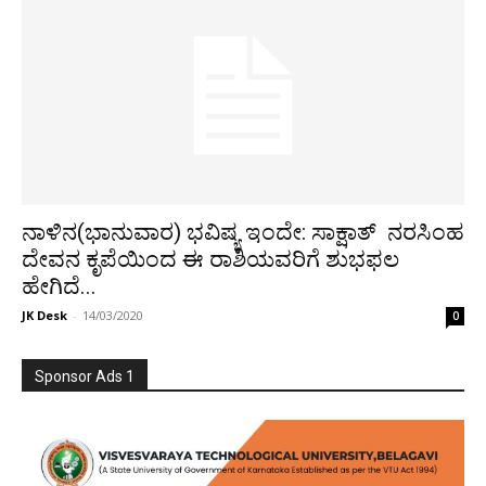
ನಾಳಿನ(ಭಾನುವಾರ) ಭವಿಷ್ಯ ಇಂದೇ: ಸಾಕ್ಷಾತ್ ನರಸಿಂಹ
ದೇವನ ಕೃಪೆಯಿಂದ ಈ ರಾಶಿಯವರಿಗೆ ಶುಭಫಲ
ಹೇಗಿದೆ...
JK Desk
-
14/03/2020
0
Sponsor Ads 1