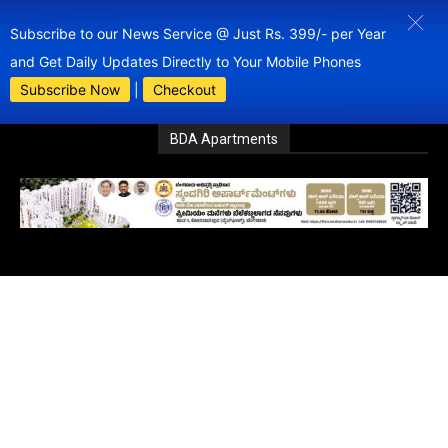
Subscribe to our News Service @ Just Rs. 399/- per Year
and Get Daily Updates Directly to Your Mobile Phones
Subscribe Now
|
Checkout
BDA Apartments