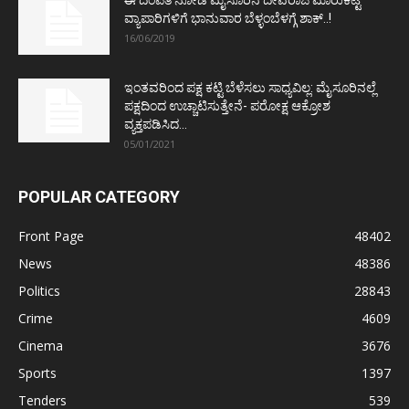
ಈ ದಂಪತಿ ನೋಡಿ ಮೈಸೂರಿನ ದೇವರಾಜ ಮಾರುಕಟ್ಟೆ
ವ್ಯಾಪಾರಿಗಳಿಗೆ ಭಾನುವಾರ ಬೆಳ್ಳಂಬೆಳಗ್ಗೆ ಶಾಕ್..!
16/06/2019
ಇಂತವರಿಂದ ಪಕ್ಷ ಕಟ್ಟಿ ಬೆಳೆಸಲು ಸಾಧ್ಯವಿಲ್ಲ: ಮೈಸೂರಿನಲ್ಲೆ
ಪಕ್ಷದಿಂದ ಉಚ್ಚಾಟಿಸುತ್ತೇನೆ- ಪರೋಕ್ಷ ಆಕ್ರೋಶ
ವ್ಯಕ್ತಪಡಿಸಿದ...
05/01/2021
POPULAR CATEGORY
Front Page
48402
News
48386
Politics
28843
Crime
4609
Cinema
3676
Sports
1397
Tenders
539