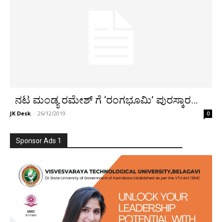
ನಟ ಮಂಡ್ಯ ರಮೇಶ್ ಗೆ ‘ರಂಗಭೂಮಿ’ ಪುರಸ್ಕಾರ…
JK Desk
-
26/12/2019
0
Sponsor Ads 1