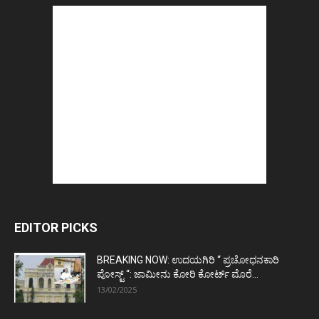
EDITOR PICKS
BREAKING NOW: ಉದಯಗಿರಿ “ ಪ್ರಚೋಧನಕಾರಿ
ಪೋಸ್ಟ್‌ “: ಜಾಮೀನು ಕೋರಿ ಕೋರ್ಟ್‌ ಮೊರೆ...
13/02/2025