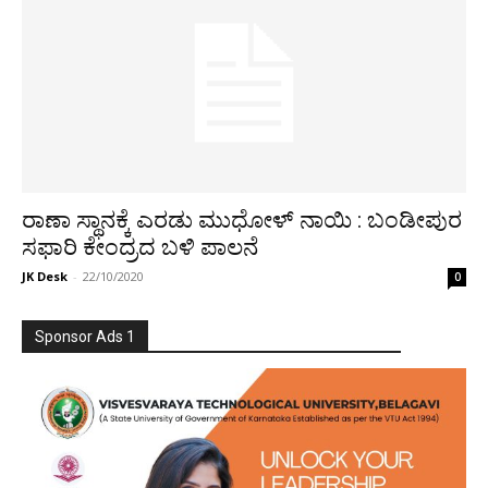
ರಾಣಾ ಸ್ಥಾನಕ್ಕೆ ಎರಡು ಮುಧೋಳ್ ನಾಯಿ : ಬಂಡೀಪುರ
ಸಫಾರಿ ಕೇಂದ್ರದ ಬಳಿ ಪಾಲನೆ
JK Desk
-
22/10/2020
0
Sponsor Ads 1