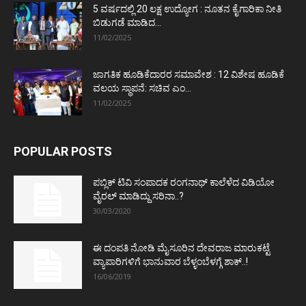
5 ವರ್ಷದಲ್ಲಿ 20 ಲಕ್ಷ ಉದ್ಯೋಗ : ನೂತನ ಕೈಗಾರಿಕಾ ನೀತಿ
ಬಿಡುಗಡೆ ಮಾಡಿದ...
11/02/2025
ಜಾಗತಿಕ ಹೂಡಿಕೆದಾರರ ಸಮಾವೇಶ : 12 ವಿಶೇಷ ಹೂಡಿಕೆ
ವಲಯ ಸ್ಥಾಪನೆ: ಸಚಿವ ಎಂ...
11/02/2025
POPULAR POSTS
ಪಬ್ಲಿಕ್ ಟಿವಿ ಸಂಪಾದಕ ರಂಗನಾಥ್ ಕಾಲೆಳೆದ ವಿಡಿಯೋ
ವೈರಲ್ ಮಾಡಿದ್ದು ಸರಿನಾ..?
30/03/2020
ಈ ದಂಪತಿ ನೋಡಿ ಮೈಸೂರಿನ ದೇವರಾಜ ಮಾರುಕಟ್ಟೆ
ವ್ಯಾಪಾರಿಗಳಿಗೆ ಭಾನುವಾರ ಬೆಳ್ಳಂಬೆಳಗ್ಗೆ ಶಾಕ್..!
16/06/2019