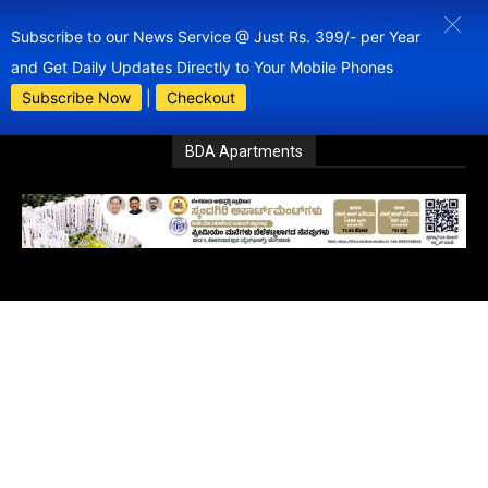
Subscribe to our News Service @ Just Rs. 399/- per Year
and Get Daily Updates Directly to Your Mobile Phones
Subscribe Now
|
Checkout
BDA Apartments