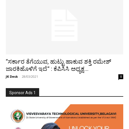
“ಸರ್ಕಾರ ತೆಗೆಯುವ, ಹುಟ್ಟು ಹಾಕುವ ಶಕ್ತಿ ರಮೇಶ್
ಜಾರಕಿಹೊಳಿಗೆ ಇದೆ” : ಕೆಪಿಸಿಸಿ ಅಧ್ಯಕ್ಷ...
JK Desk
-
28/03/2021
0
Sponsor Ads 1