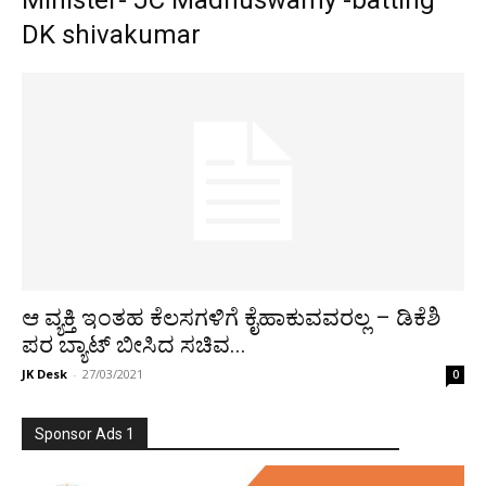
Minister- JC Madhuswamy -batting –
DK shivakumar
ಆ ವ್ಯಕ್ತಿ ಇಂತಹ ಕೆಲಸಗಳಿಗೆ ಕೈಹಾಕುವವರಲ್ಲ – ಡಿಕೆಶಿ
ಪರ ಬ್ಯಾಟ್ ಬೀಸಿದ ಸಚಿವ...
JK Desk
-
27/03/2021
0
Sponsor Ads 1