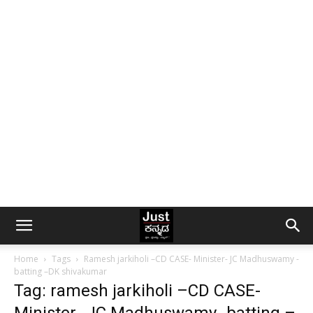
Home
Tags
Ramesh jarkiholi –CD CASE- Minister- JC Madhuswamy -
batting –DK shivakumar
Tag: ramesh jarkiholi –CD CASE-