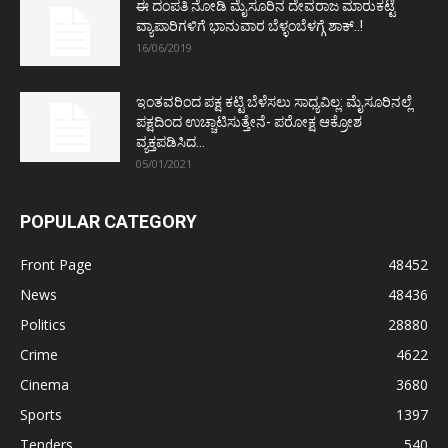
ಈ ದಂಪತಿ ನೋಡಿ ಮೈಸೂರಿನ ದೇವರಾಜ ಮಾರುಕಟ್ಟೆ
ವ್ಯಾಪಾರಿಗಳಿಗೆ ಭಾನುವಾರ ಬೆಳ್ಳಂಬೆಳಗ್ಗೆ ಶಾಕ್..!
16/06/2019
ಇಂತವರಿಂದ ಪಕ್ಷ ಕಟ್ಟಿ ಬೆಳೆಸಲು ಸಾಧ್ಯವಿಲ್ಲ: ಮೈಸೂರಿನಲ್ಲೆ
ಪಕ್ಷದಿಂದ ಉಚ್ಚಾಟಿಸುತ್ತೇನೆ- ಪರೋಕ್ಷ ಆಕ್ರೋಶ
ವ್ಯಕ್ತಪಡಿಸಿದ...
05/01/2021
POPULAR CATEGORY
Front Page
48452
News
48436
Politics
28880
Crime
4622
Cinema
3680
Sports
1397
Tenders
540