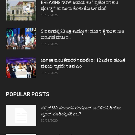
BREAKING NOW: ಉದಯಗಿರಿ “ ಪ್ರಚೋಧನಕಾರಿ
ಪೋಸ್ಟ್‌ “: ಜಾಮೀನು ಕೋರಿ ಕೋರ್ಟ್‌ ಮೊರೆ...
13/02/2025
5 ವರ್ಷದಲ್ಲಿ 20 ಲಕ್ಷ ಉದ್ಯೋಗ : ನೂತನ ಕೈಗಾರಿಕಾ ನೀತಿ
ಬಿಡುಗಡೆ ಮಾಡಿದ...
11/02/2025
ಜಾಗತಿಕ ಹೂಡಿಕೆದಾರರ ಸಮಾವೇಶ : 12 ವಿಶೇಷ ಹೂಡಿಕೆ
ವಲಯ ಸ್ಥಾಪನೆ: ಸಚಿವ ಎಂ...
11/02/2025
POPULAR POSTS
ಪಬ್ಲಿಕ್ ಟಿವಿ ಸಂಪಾದಕ ರಂಗನಾಥ್ ಕಾಲೆಳೆದ ವಿಡಿಯೋ
ವೈರಲ್ ಮಾಡಿದ್ದು ಸರಿನಾ..?
30/03/2020