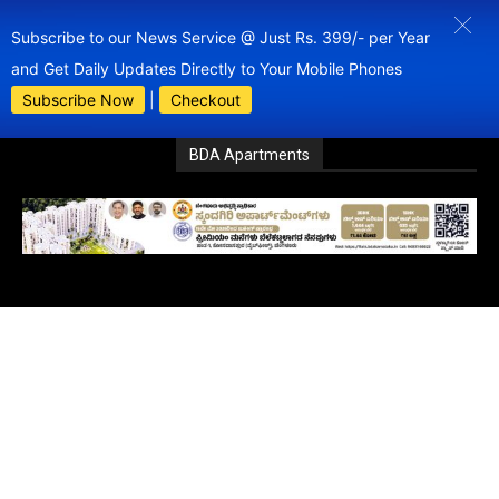
Subscribe to our News Service @ Just Rs. 399/- per Year
and Get Daily Updates Directly to Your Mobile Phones
Subscribe Now
|
Checkout
BDA Apartments