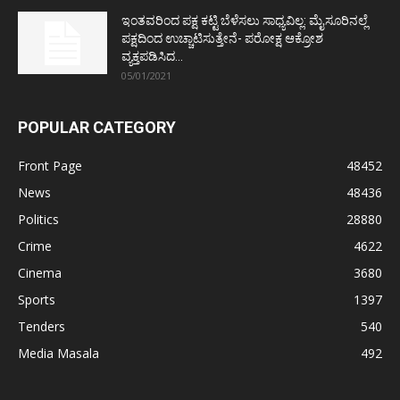
ಇಂತವರಿಂದ ಪಕ್ಷ ಕಟ್ಟಿ ಬೆಳೆಸಲು ಸಾಧ್ಯವಿಲ್ಲ: ಮೈಸೂರಿನಲ್ಲೆ
ಪಕ್ಷದಿಂದ ಉಚ್ಚಾಟಿಸುತ್ತೇನೆ- ಪರೋಕ್ಷ ಆಕ್ರೋಶ
ವ್ಯಕ್ತಪಡಿಸಿದ...
05/01/2021
POPULAR CATEGORY
Front Page
48452
News
48436
Politics
28880
Crime
4622
Cinema
3680
Sports
1397
Tenders
540
Media Masala
492