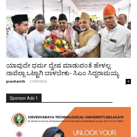
ಯಾವುದೇ ಧರ್ಮ ದ್ವೇಷ ಮಾಡುವಂತೆ ಹೇಳಲ್ಲ:
ನಾವೆಲ್ಲಾ ಒಟ್ಟಾಗಿ ಬಾಳಬೇಕು- ಸಿಎಂ ಸಿದ್ದರಾಮಯ್ಯ
prashanth
-
21/03/2026
0
Sponsor Ads 1