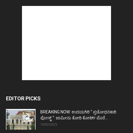
EDITOR PICKS
BREAKING NOW: ಉದಯಗಿರಿ “ ಪ್ರಚೋಧನಕಾರಿ
ಪೋಸ್ಟ್‌ “: ಜಾಮೀನು ಕೋರಿ ಕೋರ್ಟ್‌ ಮೊರೆ...
13/02/2025