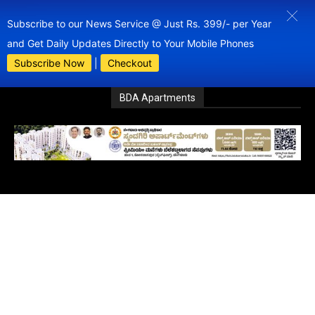
Subscribe to our News Service @ Just Rs. 399/- per Year
and Get Daily Updates Directly to Your Mobile Phones
Subscribe Now
|
Checkout
BDA Apartments