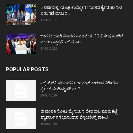
5 ವರ್ಷದಲ್ಲಿ 20 ಲಕ್ಷ ಉದ್ಯೋಗ : ನೂತನ ಕೈಗಾರಿಕಾ ನೀತಿ
ಬಿಡುಗಡೆ ಮಾಡಿದ...
11/02/2025
ಜಾಗತಿಕ ಹೂಡಿಕೆದಾರರ ಸಮಾವೇಶ : 12 ವಿಶೇಷ ಹೂಡಿಕೆ
ವಲಯ ಸ್ಥಾಪನೆ: ಸಚಿವ ಎಂ...
11/02/2025
POPULAR POSTS
ಪಬ್ಲಿಕ್ ಟಿವಿ ಸಂಪಾದಕ ರಂಗನಾಥ್ ಕಾಲೆಳೆದ ವಿಡಿಯೋ
ವೈರಲ್ ಮಾಡಿದ್ದು ಸರಿನಾ..?
30/03/2020
ಈ ದಂಪತಿ ನೋಡಿ ಮೈಸೂರಿನ ದೇವರಾಜ ಮಾರುಕಟ್ಟೆ
ವ್ಯಾಪಾರಿಗಳಿಗೆ ಭಾನುವಾರ ಬೆಳ್ಳಂಬೆಳಗ್ಗೆ ಶಾಕ್..!
16/06/2019