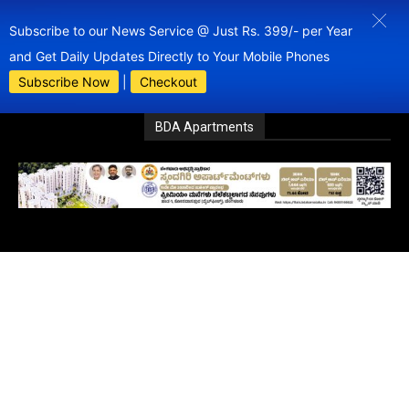
Subscribe to our News Service @ Just Rs. 399/- per Year
and Get Daily Updates Directly to Your Mobile Phones
Subscribe Now
|
Checkout
BDA Apartments