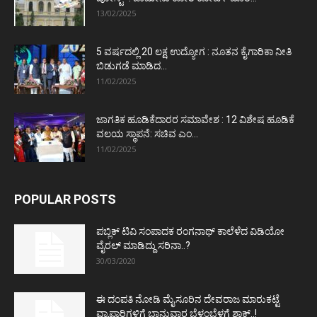
13/02/2025
5 ವರ್ಷದಲ್ಲಿ 20 ಲಕ್ಷ ಉದ್ಯೋಗ : ನೂತನ ಕೈಗಾರಿಕಾ ನೀತಿ
ಬಿಡುಗಡೆ ಮಾಡಿದ...
11/02/2025
ಜಾಗತಿಕ ಹೂಡಿಕೆದಾರರ ಸಮಾವೇಶ : 12 ವಿಶೇಷ ಹೂಡಿಕೆ
ವಲಯ ಸ್ಥಾಪನೆ: ಸಚಿವ ಎಂ...
11/02/2025
POPULAR POSTS
ಪಬ್ಲಿಕ್ ಟಿವಿ ಸಂಪಾದಕ ರಂಗನಾಥ್ ಕಾಲೆಳೆದ ವಿಡಿಯೋ
ವೈರಲ್ ಮಾಡಿದ್ದು ಸರಿನಾ..?
30/03/2020
ಈ ದಂಪತಿ ನೋಡಿ ಮೈಸೂರಿನ ದೇವರಾಜ ಮಾರುಕಟ್ಟೆ
ವ್ಯಾಪಾರಿಗಳಿಗೆ ಭಾನುವಾರ ಬೆಳ್ಳಂಬೆಳಗ್ಗೆ ಶಾಕ್..!