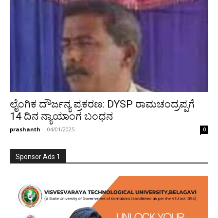
ಲೈಂಗಿಕ ದೌರ್ಜನ್ಯ ಪ್ರಕರಣ: DYSP ರಾಮಚಂದ್ರಪ್ಪಗೆ
14 ದಿನ ನ್ಯಾಯಾಂಗ ಬಂಧನ
prashanth
-
04/01/2025
0
Sponsor Ads 1