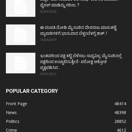
ವೈರಲ್ ಮಾಡಿದ್ದು ಸರಿನಾ..?
30/03/2020
ಈ ದಂಪತಿ ನೋಡಿ ಮೈಸೂರಿನ ದೇವರಾಜ ಮಾರುಕಟ್ಟೆ
ವ್ಯಾಪಾರಿಗಳಿಗೆ ಭಾನುವಾರ ಬೆಳ್ಳಂಬೆಳಗ್ಗೆ ಶಾಕ್..!
16/06/2019
ಇಂತವರಿಂದ ಪಕ್ಷ ಕಟ್ಟಿ ಬೆಳೆಸಲು ಸಾಧ್ಯವಿಲ್ಲ: ಮೈಸೂರಿನಲ್ಲೆ
ಪಕ್ಷದಿಂದ ಉಚ್ಚಾಟಿಸುತ್ತೇನೆ- ಪರೋಕ್ಷ ಆಕ್ರೋಶ
ವ್ಯಕ್ತಪಡಿಸಿದ...
05/01/2021
POPULAR CATEGORY
Front Page
48414
News
48398
Politics
28852
Crime
4612