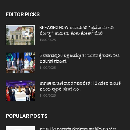
EDITOR PICKS
BREAKING NOW: ಉದಯಗಿರಿ “ ಪ್ರಚೋಧನಕಾರಿ
ಪೋಸ್ಟ್‌ “: ಜಾಮೀನು ಕೋರಿ ಕೋರ್ಟ್‌ ಮೊರೆ...
13/02/2025
5 ವರ್ಷದಲ್ಲಿ 20 ಲಕ್ಷ ಉದ್ಯೋಗ : ನೂತನ ಕೈಗಾರಿಕಾ ನೀತಿ
ಬಿಡುಗಡೆ ಮಾಡಿದ...
11/02/2025
ಜಾಗತಿಕ ಹೂಡಿಕೆದಾರರ ಸಮಾವೇಶ : 12 ವಿಶೇಷ ಹೂಡಿಕೆ
ವಲಯ ಸ್ಥಾಪನೆ: ಸಚಿವ ಎಂ...
11/02/2025
POPULAR POSTS
ಪಬ್ಲಿಕ್ ಟಿವಿ ಸಂಪಾದಕ ರಂಗನಾಥ್ ಕಾಲೆಳೆದ ವಿಡಿಯೋ