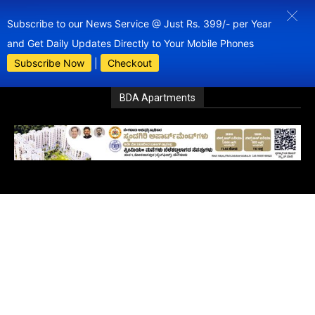
Subscribe to our News Service @ Just Rs. 399/- per Year
and Get Daily Updates Directly to Your Mobile Phones
Subscribe Now
|
Checkout
BDA Apartments