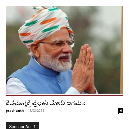
ಶಿವಮೊಗ್ಗಕ್ಕೆ ಪ್ರಧಾನಿ ಮೋದಿ ಆಗಮನ.
prashanth
-
18/03/2024
0
Sponsor Ads 1