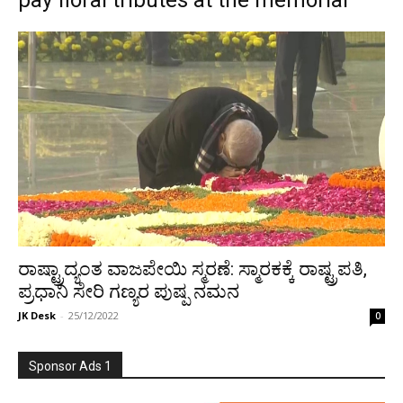
pay floral tributes at the memorial
ರಾಷ್ಟ್ರಾದ್ಯಂತ ವಾಜಪೇಯಿ ಸ್ಮರಣೆ: ಸ್ಮಾರಕಕ್ಕೆ ರಾಷ್ಟ್ರಪತಿ,
ಪ್ರಧಾನಿ ಸೇರಿ ಗಣ್ಯರ ಪುಷ್ಪ ನಮನ
JK Desk
-
25/12/2022
0
Sponsor Ads 1