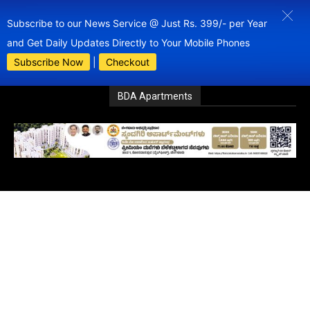
Subscribe to our News Service @ Just Rs. 399/- per Year
and Get Daily Updates Directly to Your Mobile Phones
Subscribe Now
|
Checkout
BDA Apartments