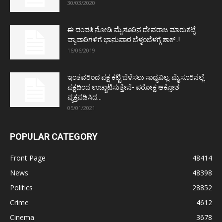
30/03/2020
ಈ ದಂಪತಿ ನೋಡಿ ಮೈಸೂರಿನ ದೇವರಾಜ ಮಾರುಕಟ್ಟೆ
ವ್ಯಾಪಾರಿಗಳಿಗೆ ಭಾನುವಾರ ಬೆಳ್ಳಂಬೆಳಗ್ಗೆ ಶಾಕ್..!
16/06/2019
ಇಂತವರಿಂದ ಪಕ್ಷ ಕಟ್ಟಿ ಬೆಳೆಸಲು ಸಾಧ್ಯವಿಲ್ಲ: ಮೈಸೂರಿನಲ್ಲೆ
ಪಕ್ಷದಿಂದ ಉಚ್ಚಾಟಿಸುತ್ತೇನೆ- ಪರೋಕ್ಷ ಆಕ್ರೋಶ
ವ್ಯಕ್ತಪಡಿಸಿದ...
05/01/2021
POPULAR CATEGORY
Front Page
48414
News
48398
Politics
28852
Crime
4612
Cinema
3678