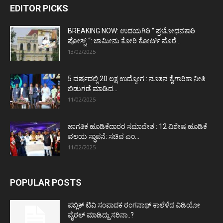
EDITOR PICKS
BREAKING NOW: ಉದಯಗಿರಿ “ ಪ್ರಚೋಧನಕಾರಿ
ಪೋಸ್ಟ್‌ “: ಜಾಮೀನು ಕೋರಿ ಕೋರ್ಟ್‌ ಮೊರೆ...
13/02/2025
5 ವರ್ಷದಲ್ಲಿ 20 ಲಕ್ಷ ಉದ್ಯೋಗ : ನೂತನ ಕೈಗಾರಿಕಾ ನೀತಿ
ಬಿಡುಗಡೆ ಮಾಡಿದ...
11/02/2025
ಜಾಗತಿಕ ಹೂಡಿಕೆದಾರರ ಸಮಾವೇಶ : 12 ವಿಶೇಷ ಹೂಡಿಕೆ
ವಲಯ ಸ್ಥಾಪನೆ: ಸಚಿವ ಎಂ...
11/02/2025
POPULAR POSTS
ಪಬ್ಲಿಕ್ ಟಿವಿ ಸಂಪಾದಕ ರಂಗನಾಥ್ ಕಾಲೆಳೆದ ವಿಡಿಯೋ
ವೈರಲ್ ಮಾಡಿದ್ದು ಸರಿನಾ..?