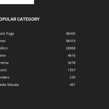
OPULAR CATEGORY
ront Page
48435
ews
48419
litics
28868
rime
4616
inema
3678
orts
1397
enders
539
edia Masala
491