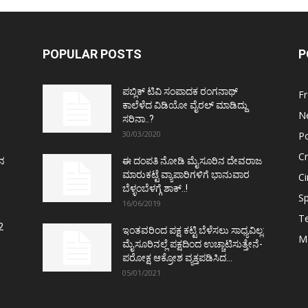
POPULAR POSTS
P
ಪಬ್ಲಿಕ್ ಟಿವಿ ಸಂಪಾದಕ ರಂಗನಾಥ್
F
ಕಾಲೆಳೆದ ವಿಡಿಯೋ ವೈರಲ್ ಮಾಡಿದ್ದು
N
ಸರಿನಾ..?
30/03/2020
Po
C
ತನ
ಈ ದಂಪತಿ ನೋಡಿ ಮೈಸೂರಿನ ದೇವರಾಜ
ಮಾರುಕಟ್ಟೆ ವ್ಯಾಪಾರಿಗಳಿಗೆ ಭಾನುವಾರ
C
ಬೆಳ್ಳಂಬೆಳಗ್ಗೆ ಶಾಕ್..!
Sp
16/06/2019
T
2
ಇಂತವರಿಂದ ಪಕ್ಷ ಕಟ್ಟಿ ಬೆಳೆಸಲು ಸಾಧ್ಯವಿಲ್ಲ:
M
ಮೈಸೂರಿನಲ್ಲೆ ಪಕ್ಷದಿಂದ ಉಚ್ಚಾಟಿಸುತ್ತೇನೆ-
ಪರೋಕ್ಷ ಆಕ್ರೋಶ ವ್ಯಕ್ತಪಡಿಸಿದ...
05/01/2021