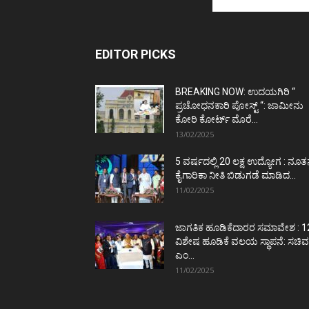
EDITOR PICKS
BREAKING NOW: ಉದಯಗಿರಿ “
ಪ್ರಚೋಧನಕಾರಿ ಪೋಸ್ಟ್‌ “: ಜಾಮೀನು
ಕೋರಿ ಕೋರ್ಟ್‌ ಮೊರೆ...
13/02/2025
5 ವರ್ಷದಲ್ಲಿ 20 ಲಕ್ಷ ಉದ್ಯೋಗ : ನೂ
ಕೈಗಾರಿಕಾ ನೀತಿ ಬಿಡುಗಡೆ ಮಾಡಿದ...
11/02/2025
ಜಾಗತಿಕ ಹೂಡಿಕೆದಾರರ ಸಮಾವೇಶ : 1
ವಿಶೇಷ ಹೂಡಿಕೆ ವಲಯ ಸ್ಥಾಪನೆ: ಸಚಿವ
ಎಂ...
11/02/2025