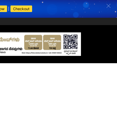
Now
|
Checkout