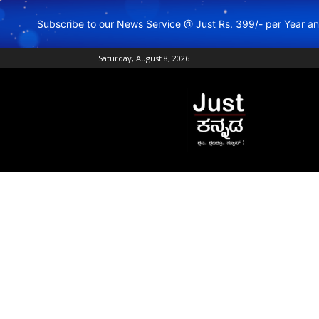
Subscribe to our News Service @ Just Rs. 399/- per Year 
Saturday, August 8, 2026
Just
Kannada
–
Online
Kannada
News
|
Breaking
Kannada
News
|
Karnataka
News
|
Live