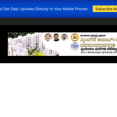
and Get Daily Updates Directly to Your Mobile Phones
Subscribe 
BDA Apartments