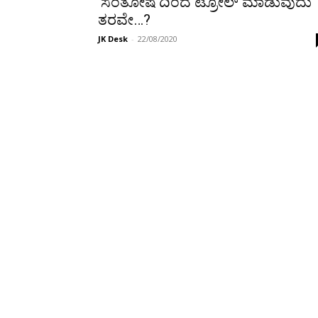
‘ಸಂತೋಷ’ದಿಂದ ಟ್ರೋಲ್ ಮಾಡುವುದು
ತರವೇ…?
JK Desk
-
22/08/2020