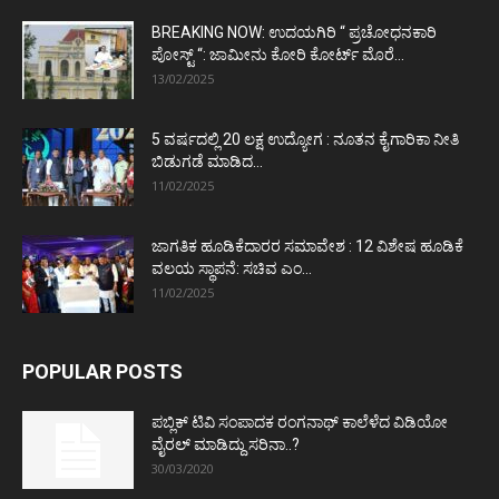
BREAKING NOW: ಉದಯಗಿರಿ “ ಪ್ರಚೋಧನಕಾರಿ
ಪೋಸ್ಟ್‌ “: ಜಾಮೀನು ಕೋರಿ ಕೋರ್ಟ್‌ ಮೊರೆ...
13/02/2025
5 ವರ್ಷದಲ್ಲಿ 20 ಲಕ್ಷ ಉದ್ಯೋಗ : ನೂತನ ಕೈಗಾರಿಕಾ ನೀತಿ
ಬಿಡುಗಡೆ ಮಾಡಿದ...
11/02/2025
ಜಾಗತಿಕ ಹೂಡಿಕೆದಾರರ ಸಮಾವೇಶ : 12 ವಿಶೇಷ ಹೂಡಿಕೆ
ವಲಯ ಸ್ಥಾಪನೆ: ಸಚಿವ ಎಂ...
11/02/2025
POPULAR POSTS
ಪಬ್ಲಿಕ್ ಟಿವಿ ಸಂಪಾದಕ ರಂಗನಾಥ್ ಕಾಲೆಳೆದ ವಿಡಿಯೋ
ವೈರಲ್ ಮಾಡಿದ್ದು ಸರಿನಾ..?
30/03/2020