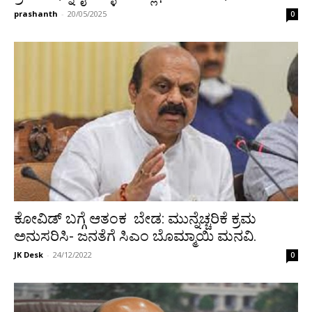
prashanth
-
20/05/2025
0
ಕೋವಿಡ್ ಬಗ್ಗೆ ಆತಂಕ ಬೇಡ: ಮುನ್ನೆಚ್ಚರಿಕೆ ಕ್ರಮ
ಅನುಸರಿಸಿ- ಜನತೆಗೆ ಸಿಎಂ ಬೊಮ್ಮಾಯಿ ಮನವಿ.
JK Desk
-
24/12/2022
0