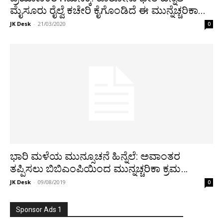
ಮೈಸೂರು ರೈಲ್ವೆ ಕಚೇರಿ ಕೈಗೊಂಡಿದೆ ಈ ಮುನ್ನೆಚ್ಚರಿಕಾ...
JK Desk
-
21/03/2020
0
ಭಾರಿ ಮಳೆಯ ಮುನ್ಸೂಚನೆ ಹಿನ್ನೆಲೆ: ಅವಾಂತರ
ತಪ್ಪಿಸಲು ಬಿಬಿಎಂಪಿಯಿಂದ ಮುನ್ನಚ್ಚರಿಕಾ ಕ್ರಮ…
JK Desk
-
09/08/2019
0
Sponsor Ads 1