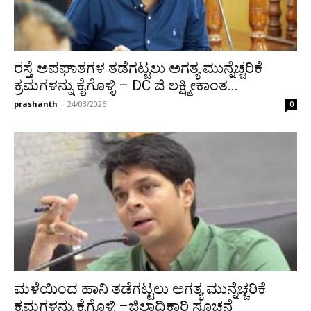
ರಸ್ತೆ ಅಪಘಾತಗಳ ತಡೆಗಟ್ಟಲು ಅಗತ್ಯ ಮುನ್ನೆಚ್ಚರಿಕೆ
ಕ್ರಮಗಳನ್ನು ಕೈಗೊಳ್ಳಿ – DC ಜಿ ಲಕ್ಷ್ಮೀಕಾಂತ...
prashanth
-
24/03/2026
0
ಮಳೆಯಿಂದ ಹಾನಿ ತಡೆಗಟ್ಟಲು ಅಗತ್ಯ ಮುನ್ನೆಚ್ಚರಿಕೆ
ಕ್ರಮಗಳನ್ನು ಕೈಗೊಳ್ಳಿ –ಜಿಲ್ಲಾಧಿಕಾರಿ ಸೂಚನೆ