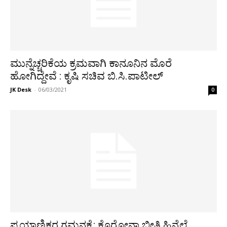
ಮುನ್ನೆಚ್ಚರಿಕೆಯ ಕ್ರಮವಾಗಿ ಕಾನೂನಿನ ಮೊರೆ
ಹೋಗಿದ್ದೇವೆ : ಕೃಷಿ ಸಚಿವ ಬಿ.ಸಿ.ಪಾಟೀಲ್
JK Desk
-
06/03/2021
0
ಪ್ರಯಾಣಿಕರ ಗಮನಕ್ಕೆ: ಕೊರೋನಾ ಭೀತಿ ಹಿನ್ನೆಲೆ