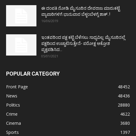
ಈ ದಂಪತಿ ನೋಡಿ ಮೈಸೂರಿನ ದೇವರಾಜ ಮಾರುಕಟ್ಟೆ
ವ್ಯಾಪಾರಿಗಳಿಗೆ ಭಾನುವಾರ ಬೆಳ್ಳಂಬೆಳಗ್ಗೆ ಶಾಕ್..!
16/06/2019
ಇಂತವರಿಂದ ಪಕ್ಷ ಕಟ್ಟಿ ಬೆಳೆಸಲು ಸಾಧ್ಯವಿಲ್ಲ: ಮೈಸೂರಿನಲ್ಲೆ
ಪಕ್ಷದಿಂದ ಉಚ್ಚಾಟಿಸುತ್ತೇನೆ- ಪರೋಕ್ಷ ಆಕ್ರೋಶ
ವ್ಯಕ್ತಪಡಿಸಿದ...
05/01/2021
POPULAR CATEGORY
Front Page
48452
News
48436
Politics
28880
Crime
4622
Cinema
3680
Sports
1397