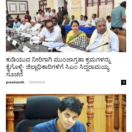
ಕುಡಿಯುವ ನೀರಿಗಾಗಿ ಮುಂಜಾಗ್ರತಾ ಕ್ರಮಗಳನ್ನು
ಕೈಗೊಳ್ಳಿ- ಜಿಲ್ಲಾಧಿಕಾರಿಗಳಿಗೆ ಸಿಎಂ ಸಿದ್ದರಾಮಯ್ಯ
ಸೂಚನೆ
prashanth
-
16/04/2026
0