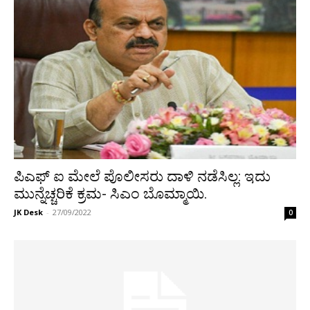
ಪಿಎಫ್ ಐ ಮೇಲೆ ಪೊಲೀಸರು ದಾಳಿ ನಡೆಸಿಲ್ಲ: ಇದು
ಮುನ್ನೆಚ್ಚರಿಕೆ ಕ್ರಮ- ಸಿಎಂ ಬೊಮ್ಮಾಯಿ.
JK Desk
-
27/09/2022
0