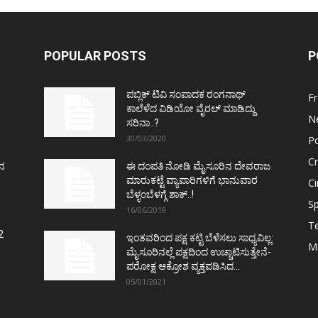
POPULAR POSTS
P
ಪಬ್ಲಿಕ್ ಟಿವಿ ಸಂಪಾದಕ ರಂಗನಾಥ್
F
ಕಾಲೆಳೆದ ವಿಡಿಯೋ ವೈರಲ್ ಮಾಡಿದ್ದು
N
ಸರಿನಾ..?
30/03/2020
Po
C
ತನ
ಈ ದಂಪತಿ ನೋಡಿ ಮೈಸೂರಿನ ದೇವರಾಜ
ಮಾರುಕಟ್ಟೆ ವ್ಯಾಪಾರಿಗಳಿಗೆ ಭಾನುವಾರ
C
ಬೆಳ್ಳಂಬೆಳಗ್ಗೆ ಶಾಕ್..!
Sp
16/06/2019
T
2
ಇಂತವರಿಂದ ಪಕ್ಷ ಕಟ್ಟಿ ಬೆಳೆಸಲು ಸಾಧ್ಯವಿಲ್ಲ:
M
ಮೈಸೂರಿನಲ್ಲೆ ಪಕ್ಷದಿಂದ ಉಚ್ಚಾಟಿಸುತ್ತೇನೆ-
ಪರೋಕ್ಷ ಆಕ್ರೋಶ ವ್ಯಕ್ತಪಡಿಸಿದ...
05/01/2021