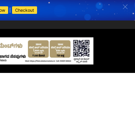
Now
|
Checkout