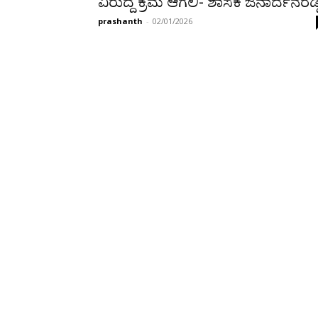
ವಿರುದ್ದ ಕ್ರಮ ಆಗಲಿ- ಶಾಸಕ ಜನಾರ್ದನರೆಡ್ಡ
prashanth
-
02/01/2026