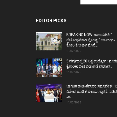
EDITOR PICKS
BREAKING NOW: ಉದಯಗಿರಿ “
ಪ್ರಚೋಧನಕಾರಿ ಪೋಸ್ಟ್‌ “: ಜಾಮೀನು
ಕೋರಿ ಕೋರ್ಟ್‌ ಮೊರೆ...
13/02/2025
5 ವರ್ಷದಲ್ಲಿ 20 ಲಕ್ಷ ಉದ್ಯೋಗ : ನೂ
ಕೈಗಾರಿಕಾ ನೀತಿ ಬಿಡುಗಡೆ ಮಾಡಿದ...
11/02/2025
ಜಾಗತಿಕ ಹೂಡಿಕೆದಾರರ ಸಮಾವೇಶ : 1
ವಿಶೇಷ ಹೂಡಿಕೆ ವಲಯ ಸ್ಥಾಪನೆ: ಸಚಿವ
ಎಂ...
11/02/2025