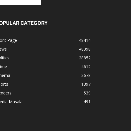
OPULAR CATEGORY
ront Page
48414
ews
48398
litics
28852
rime
4612
inema
3678
orts
1397
enders
539
edia Masala
491