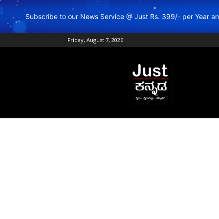
Subscribe to our News Service @ Just Rs. 399/- per Year 
Friday, August 7, 2026
Just
Kannada
–
Online
Kannada
News
|
Breaking
Kannada
News
|
Karnataka
News
|
Live