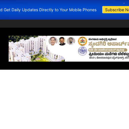
and Get Daily Updates Directly to Your Mobile Phones
Subscribe 
BDA Apartments