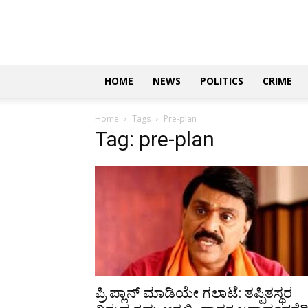
Updates
|
ಕನ್ನಡ
ನ್ಯೂಸ್
|
ಜಸ್ಟ್
HOME
NEWS
POLITICS
CRIME
ಕನ್ನಡ
Home
Tags
Pre-plan
Tag: pre-plan
ಪ್ರಿ ಪ್ಲಾನ್ ಮಾಡಿಯೇ ಗಲಾಟೆ: ತಪ್ಪಿತಸ್ಥರ