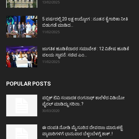
13/02/2025
5 ವರ್ಷದಲ್ಲಿ 20 ಲಕ್ಷ ಉದ್ಯೋಗ : ನೂತನ ಕೈಗಾರಿಕಾ ನೀತಿ
ಬಿಡುಗಡೆ ಮಾಡಿದ...
11/02/2025
ಜಾಗತಿಕ ಹೂಡಿಕೆದಾರರ ಸಮಾವೇಶ : 12 ವಿಶೇಷ ಹೂಡಿಕೆ
ವಲಯ ಸ್ಥಾಪನೆ: ಸಚಿವ ಎಂ...
11/02/2025
POPULAR POSTS
ಪಬ್ಲಿಕ್ ಟಿವಿ ಸಂಪಾದಕ ರಂಗನಾಥ್ ಕಾಲೆಳೆದ ವಿಡಿಯೋ
ವೈರಲ್ ಮಾಡಿದ್ದು ಸರಿನಾ..?
30/03/2020
ಈ ದಂಪತಿ ನೋಡಿ ಮೈಸೂರಿನ ದೇವರಾಜ ಮಾರುಕಟ್ಟೆ
ವ್ಯಾಪಾರಿಗಳಿಗೆ ಭಾನುವಾರ ಬೆಳ್ಳಂಬೆಳಗ್ಗೆ ಶಾಕ್..!