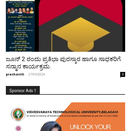
ಜೂನ್ 2 ರಂದು ಪ್ರತಿಭಾ ಪುರಸ್ಕಾರ ಹಾಗೂ ಸಾಧಕರಿಗೆ
ಸನ್ಮಾನ ಕಾರ್ಯಕ್ರಮ.
prashanth
-
27/05/2024
0
Sponsor Ads 1