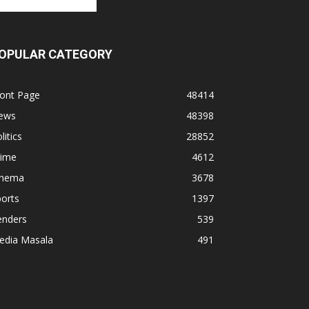
OPULAR CATEGORY
ront Page
48414
ews
48398
litics
28852
rime
4612
inema
3678
orts
1397
enders
539
edia Masala
491