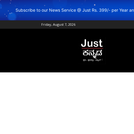
Subscribe to our News Service @ Just Rs. 399/- per Year 
Friday, August 7, 2026
Just
Kannada
–
Online
Kannada
News
|
Breaking
Kannada
News
|
Karnataka
News
|
Live