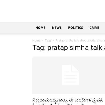
Updates
|
ಕನ್ನಡ
ನ್ಯೂಸ್
|
ಜಸ್ಟ್
HOME
NEWS
POLITICS
CRIME
ಕನ್ನಡ
Home
Tags
Pratap simha talk about siddaramai
Tag: pratap simha talk
ಸಿದ್ದರಾಮಯ್ಯ ಗಾರು, ಈ ವರದಿಗಳನ್ನ ವಸಿ