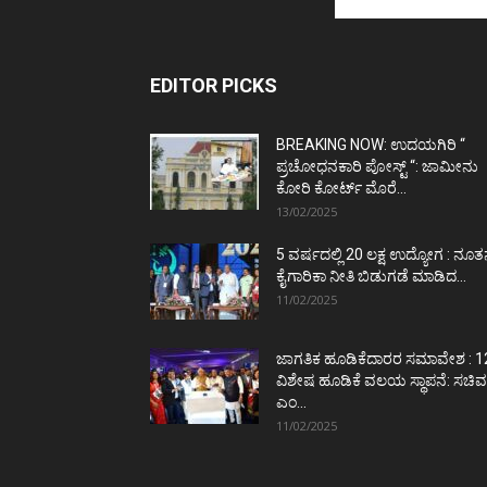
EDITOR PICKS
BREAKING NOW: ಉದಯಗಿರಿ “
ಪ್ರಚೋಧನಕಾರಿ ಪೋಸ್ಟ್‌ “: ಜಾಮೀನು
ಕೋರಿ ಕೋರ್ಟ್‌ ಮೊರೆ...
13/02/2025
5 ವರ್ಷದಲ್ಲಿ 20 ಲಕ್ಷ ಉದ್ಯೋಗ : ನೂ
ಕೈಗಾರಿಕಾ ನೀತಿ ಬಿಡುಗಡೆ ಮಾಡಿದ...
11/02/2025
ಜಾಗತಿಕ ಹೂಡಿಕೆದಾರರ ಸಮಾವೇಶ : 1
ವಿಶೇಷ ಹೂಡಿಕೆ ವಲಯ ಸ್ಥಾಪನೆ: ಸಚಿವ
ಎಂ...
11/02/2025