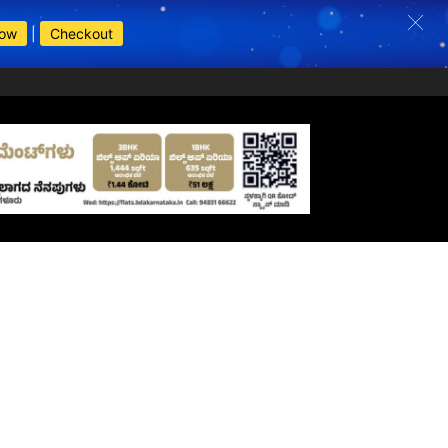
Now
|
Checkout