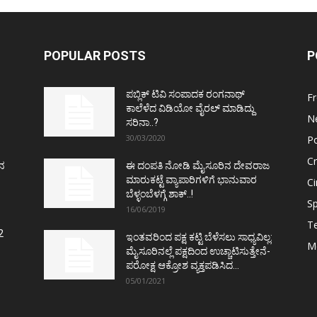
POPULAR POSTS
P
ಪಬ್ಲಿಕ್ ಟಿವಿ ಸಂಪಾದಕ ರಂಗನಾಥ್
F
ಕಾಲೆಳೆದ ವಿಡಿಯೋ ವೈರಲ್ ಮಾಡಿದ್ದು
N
ಸರಿನಾ..?
30/03/2020
Po
C
ತನ
ಈ ದಂಪತಿ ನೋಡಿ ಮೈಸೂರಿನ ದೇವರಾಜ
ಮಾರುಕಟ್ಟೆ ವ್ಯಾಪಾರಿಗಳಿಗೆ ಭಾನುವಾರ
C
ಬೆಳ್ಳಂಬೆಳಗ್ಗೆ ಶಾಕ್..!
Sp
16/06/2019
T
2
ಇಂತವರಿಂದ ಪಕ್ಷ ಕಟ್ಟಿ ಬೆಳೆಸಲು ಸಾಧ್ಯವಿಲ್ಲ:
M
ಮೈಸೂರಿನಲ್ಲೆ ಪಕ್ಷದಿಂದ ಉಚ್ಚಾಟಿಸುತ್ತೇನೆ-
ಪರೋಕ್ಷ ಆಕ್ರೋಶ ವ್ಯಕ್ತಪಡಿಸಿದ...
05/01/2021