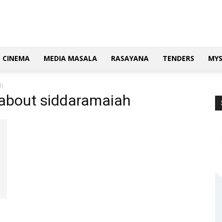
CINEMA
MEDIA MASALA
RASAYANA
TENDERS
MY
ah
 about siddaramaiah