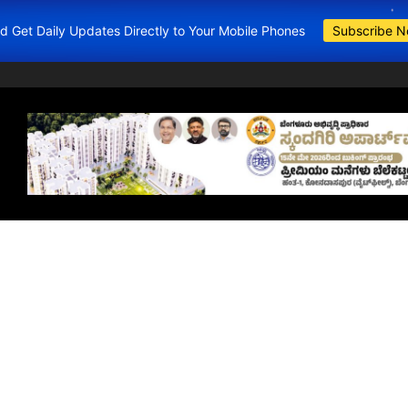
and Get Daily Updates Directly to Your Mobile Phones
Subscribe 
BDA Apartments