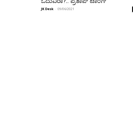
ಓದುವಿರಾ?.. ಪ್ರತಾಪ್ ಟಾಂಗ್
JK Desk
-
09/06/2021