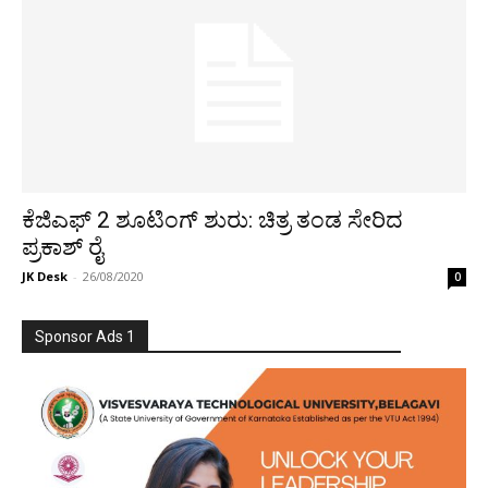
ಕೆಜಿಎಫ್ 2 ಶೂಟಿಂಗ್ ಶುರು: ಚಿತ್ರ ತಂಡ ಸೇರಿದ
ಪ್ರಕಾಶ್ ರೈ
JK Desk
-
26/08/2020
0
Sponsor Ads 1