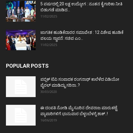
5 ವರ್ಷದಲ್ಲಿ 20 ಲಕ್ಷ ಉದ್ಯೋಗ : ನೂತನ ಕೈಗಾರಿಕಾ ನೀತಿ
ಬಿಡುಗಡೆ ಮಾಡಿದ...
11/02/2025
ಜಾಗತಿಕ ಹೂಡಿಕೆದಾರರ ಸಮಾವೇಶ : 12 ವಿಶೇಷ ಹೂಡಿಕೆ
ವಲಯ ಸ್ಥಾಪನೆ: ಸಚಿವ ಎಂ...
11/02/2025
POPULAR POSTS
ಪಬ್ಲಿಕ್ ಟಿವಿ ಸಂಪಾದಕ ರಂಗನಾಥ್ ಕಾಲೆಳೆದ ವಿಡಿಯೋ
ವೈರಲ್ ಮಾಡಿದ್ದು ಸರಿನಾ..?
30/03/2020
ಈ ದಂಪತಿ ನೋಡಿ ಮೈಸೂರಿನ ದೇವರಾಜ ಮಾರುಕಟ್ಟೆ
ವ್ಯಾಪಾರಿಗಳಿಗೆ ಭಾನುವಾರ ಬೆಳ್ಳಂಬೆಳಗ್ಗೆ ಶಾಕ್..!
16/06/2019