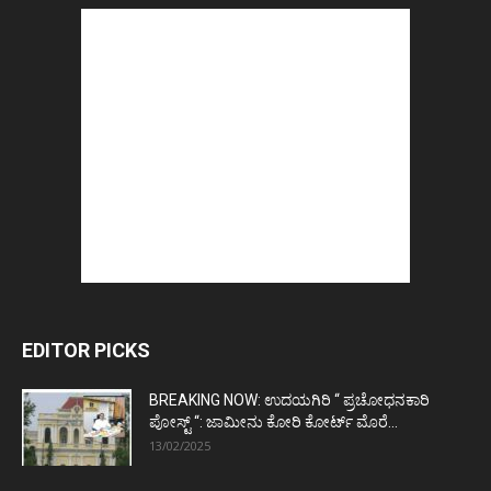
EDITOR PICKS
BREAKING NOW: ಉದಯಗಿರಿ “ ಪ್ರಚೋಧನಕಾರಿ
ಪೋಸ್ಟ್‌ “: ಜಾಮೀನು ಕೋರಿ ಕೋರ್ಟ್‌ ಮೊರೆ...
13/02/2025