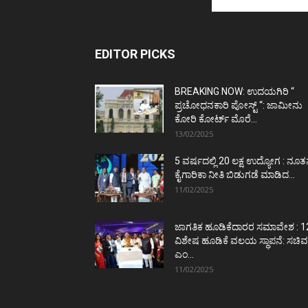
EDITOR PICKS
BREAKING NOW: ಉದಯಗಿರಿ “
ಪ್ರಚೋಧನಕಾರಿ ಪೋಸ್ಟ್‌ “: ಜಾಮೀನು
ಕೋರಿ ಕೋರ್ಟ್‌ ಮೊರೆ...
13/02/2025
5 ವರ್ಷದಲ್ಲಿ 20 ಲಕ್ಷ ಉದ್ಯೋಗ : ನೂ
ಕೈಗಾರಿಕಾ ನೀತಿ ಬಿಡುಗಡೆ ಮಾಡಿದ...
11/02/2025
ಜಾಗತಿಕ ಹೂಡಿಕೆದಾರರ ಸಮಾವೇಶ : 1
ವಿಶೇಷ ಹೂಡಿಕೆ ವಲಯ ಸ್ಥಾಪನೆ: ಸಚಿವ
ಎಂ...
11/02/2025