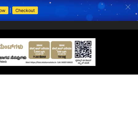
Now
|
Checkout