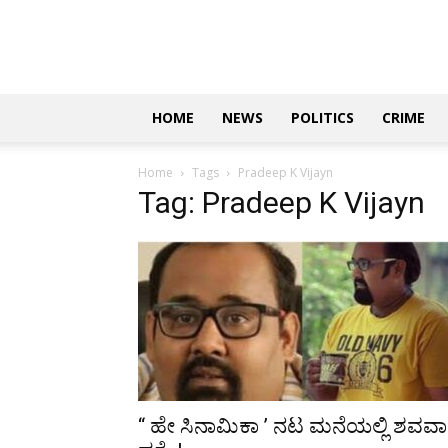
Updates
|
ಕನ್ನಡ
ನ್ಯೂಸ್
|
ಜಸ್ಟ್
HOME
NEWS
POLITICS
CRIME
ಕನ್ನಡ
Home
Tags
Pradeep K Vijayn
Tag: Pradeep K Vijayn
“ ಹೇ ಸಿನಾಮಿಕಾ ʼ ನಟ ಮನೆಯಲ್ಲಿ ಶವವಾ