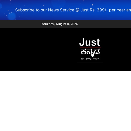
Subscribe to our News Service @ Just Rs. 399/- per Year 
Saturday, August 8, 2026
Just
Kannada
–
Online
Kannada
News
|
Breaking
Kannada
News
|
Karnataka
News
|
Live