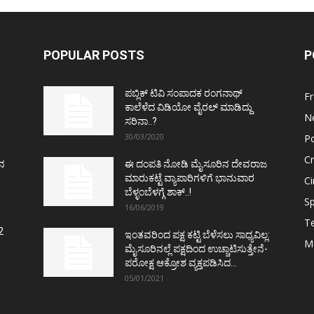
POPULAR POSTS
P
ಪಬ್ಲಿಕ್ ಟಿವಿ ಸಂಪಾದಕ ರಂಗನಾಥ್
F
ಕಾಲೆಳೆದ ವಿಡಿಯೋ ವೈರಲ್ ಮಾಡಿದ್ದು
N
ಸರಿನಾ..?
30/03/2020
Po
C
ತನ
ಈ ದಂಪತಿ ನೋಡಿ ಮೈಸೂರಿನ ದೇವರಾಜ
ಮಾರುಕಟ್ಟೆ ವ್ಯಾಪಾರಿಗಳಿಗೆ ಭಾನುವಾರ
C
ಬೆಳ್ಳಂಬೆಳಗ್ಗೆ ಶಾಕ್..!
Sp
16/06/2019
T
2
ಇಂತವರಿಂದ ಪಕ್ಷ ಕಟ್ಟಿ ಬೆಳೆಸಲು ಸಾಧ್ಯವಿಲ್ಲ:
M
ಮೈಸೂರಿನಲ್ಲೆ ಪಕ್ಷದಿಂದ ಉಚ್ಚಾಟಿಸುತ್ತೇನೆ-
ಪರೋಕ್ಷ ಆಕ್ರೋಶ ವ್ಯಕ್ತಪಡಿಸಿದ...
05/01/2021