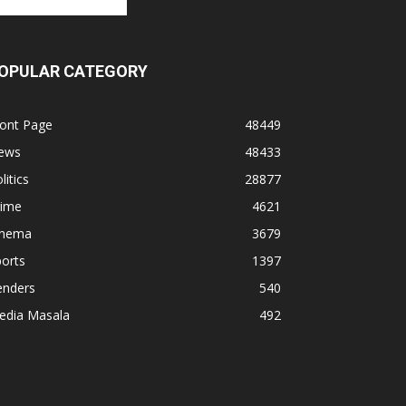
OPULAR CATEGORY
ront Page
48449
ews
48433
litics
28877
rime
4621
inema
3679
orts
1397
enders
540
edia Masala
492