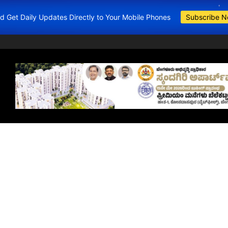
and Get Daily Updates Directly to Your Mobile Phones
Subscribe 
BDA Apartments