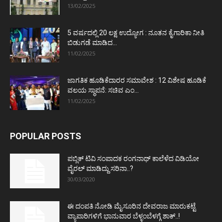
13/02/2025
5 ವರ್ಷದಲ್ಲಿ 20 ಲಕ್ಷ ಉದ್ಯೋಗ : ನೂತನ ಕೈಗಾರಿಕಾ ನೀತಿ
ಬಿಡುಗಡೆ ಮಾಡಿದ...
11/02/2025
ಜಾಗತಿಕ ಹೂಡಿಕೆದಾರರ ಸಮಾವೇಶ : 12 ವಿಶೇಷ ಹೂಡಿಕೆ
ವಲಯ ಸ್ಥಾಪನೆ: ಸಚಿವ ಎಂ...
11/02/2025
POPULAR POSTS
ಪಬ್ಲಿಕ್ ಟಿವಿ ಸಂಪಾದಕ ರಂಗನಾಥ್ ಕಾಲೆಳೆದ ವಿಡಿಯೋ
ವೈರಲ್ ಮಾಡಿದ್ದು ಸರಿನಾ..?
30/03/2020
ಈ ದಂಪತಿ ನೋಡಿ ಮೈಸೂರಿನ ದೇವರಾಜ ಮಾರುಕಟ್ಟೆ
ವ್ಯಾಪಾರಿಗಳಿಗೆ ಭಾನುವಾರ ಬೆಳ್ಳಂಬೆಳಗ್ಗೆ ಶಾಕ್..!