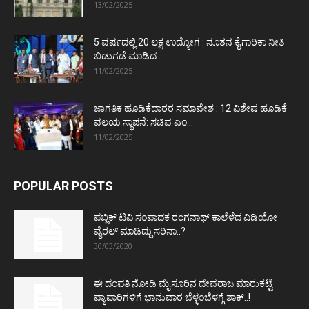
13/02/2025
5 ವರ್ಷದಲ್ಲಿ 20 ಲಕ್ಷ ಉದ್ಯೋಗ : ನೂತನ ಕೈಗಾರಿಕಾ ನೀತಿ
ಬಿಡುಗಡೆ ಮಾಡಿದ...
11/02/2025
ಜಾಗತಿಕ ಹೂಡಿಕೆದಾರರ ಸಮಾವೇಶ : 12 ವಿಶೇಷ ಹೂಡಿಕೆ
ವಲಯ ಸ್ಥಾಪನೆ: ಸಚಿವ ಎಂ...
11/02/2025
POPULAR POSTS
ಪಬ್ಲಿಕ್ ಟಿವಿ ಸಂಪಾದಕ ರಂಗನಾಥ್ ಕಾಲೆಳೆದ ವಿಡಿಯೋ
ವೈರಲ್ ಮಾಡಿದ್ದು ಸರಿನಾ..?
30/03/2020
ಈ ದಂಪತಿ ನೋಡಿ ಮೈಸೂರಿನ ದೇವರಾಜ ಮಾರುಕಟ್ಟೆ
ವ್ಯಾಪಾರಿಗಳಿಗೆ ಭಾನುವಾರ ಬೆಳ್ಳಂಬೆಳಗ್ಗೆ ಶಾಕ್..!