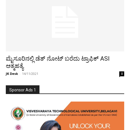
ಮೈಸೂರಿನಲ್ಲಿ ಡೆತ್ ನೋಟ್ ಬರೆದು ಟ್ರಾಫಿಕ್ ASI
ಆತ್ಮಹತ್ಯೆ
JK Desk
-
14/11/2021
0
Sponsor Ads 1