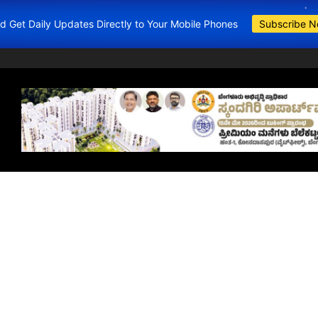
and Get Daily Updates Directly to Your Mobile Phones
Subscribe 
BDA Apartments