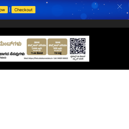
Now
|
Checkout