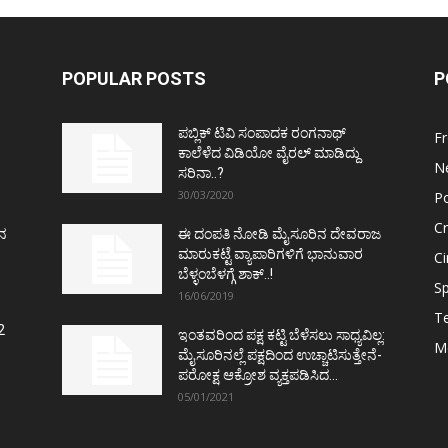
POPULAR POSTS
P
ಪಬ್ಲಿಕ್ ಟಿವಿ ಸಂಪಾದಕ ರಂಗನಾಥ್
F
ಕಾಲೆಳೆದ ವಿಡಿಯೋ ವೈರಲ್ ಮಾಡಿದ್ದು
N
ಸರಿನಾ..?
30/03/2020
Po
C
ತನ
ಈ ದಂಪತಿ ನೋಡಿ ಮೈಸೂರಿನ ದೇವರಾಜ
ಮಾರುಕಟ್ಟೆ ವ್ಯಾಪಾರಿಗಳಿಗೆ ಭಾನುವಾರ
C
ಬೆಳ್ಳಂಬೆಳಗ್ಗೆ ಶಾಕ್..!
Sp
16/06/2019
T
2
ಇಂತವರಿಂದ ಪಕ್ಷ ಕಟ್ಟಿ ಬೆಳೆಸಲು ಸಾಧ್ಯವಿಲ್ಲ:
M
ಮೈಸೂರಿನಲ್ಲೆ ಪಕ್ಷದಿಂದ ಉಚ್ಚಾಟಿಸುತ್ತೇನೆ-
ಪರೋಕ್ಷ ಆಕ್ರೋಶ ವ್ಯಕ್ತಪಡಿಸಿದ...
05/01/2021