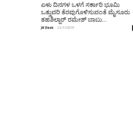
ಏಳು ದಿನಗಳ ಒಳಗೆ ಸರ್ಕಾರಿ ಭೂಮಿ
ಒತ್ತುವರಿ ತೆರವುಗೊಳಿಸುವಂತೆ ಮೈಸೂರು
ತಹಶಿಲ್ದಾರ್ ರಮೇಶ್ ಬಾಬು...
JK Desk
-
21/11/2019