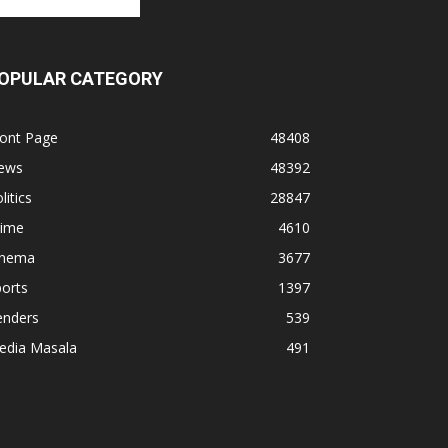
OPULAR CATEGORY
ront Page
48408
ews
48392
litics
28847
rime
4610
inema
3677
orts
1397
enders
539
edia Masala
491