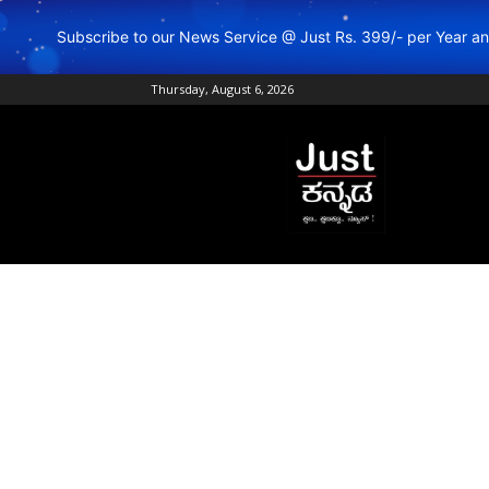
Subscribe to our News Service @ Just Rs. 399/- per Year 
Thursday, August 6, 2026
Just
Kannada
–
Online
Kannada
News
|
Breaking
Kannada
News
|
Karnataka
News
|
Live