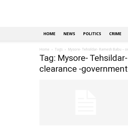
Updates
|
ಕನ್ನಡ
ನ್ಯೂಸ್
|
ಜಸ್ಟ್
HOME
NEWS
POLITICS
CRIME
ಕನ್ನಡ
Home
Tags
Mysore- Tehsildar- Ramesh Babu – o
Tag: Mysore- Tehsilda
clearance -government