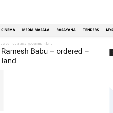
CINEMA
MEDIA MASALA
RASAYANA
TENDERS
MY
rdered – clearance -government land
r- Ramesh Babu – ordered –
 land