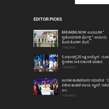
EDITOR PICKS
BREAKING NOW: ಉದಯಗಿರಿ “
ಪ್ರಚೋಧನಕಾರಿ ಪೋಸ್ಟ್‌ “: ಜಾಮೀನು
ಕೋರಿ ಕೋರ್ಟ್‌ ಮೊರೆ...
13/02/2025
5 ವರ್ಷದಲ್ಲಿ 20 ಲಕ್ಷ ಉದ್ಯೋಗ : ನೂ
ಕೈಗಾರಿಕಾ ನೀತಿ ಬಿಡುಗಡೆ ಮಾಡಿದ...
11/02/2025
ಜಾಗತಿಕ ಹೂಡಿಕೆದಾರರ ಸಮಾವೇಶ : 1
ವಿಶೇಷ ಹೂಡಿಕೆ ವಲಯ ಸ್ಥಾಪನೆ: ಸಚಿವ
ಎಂ...
11/02/2025