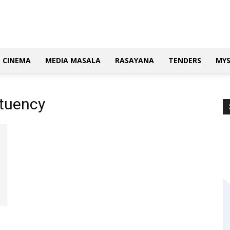
CINEMA
MEDIA MASALA
RASAYANA
TENDERS
MY
ituency