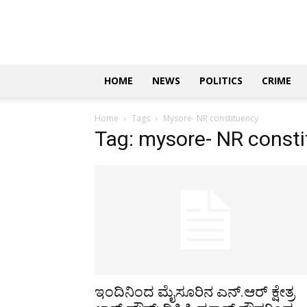
Updates
|
ಕನ್ನಡ
ನ್ಯೂಸ್
|
ಜಸ್ಟ್
HOME
NEWS
POLITICS
CRIME
ಕನ್ನಡ
Home
Tags
Mysore- NR constituency
Tag: mysore- NR const
ಇಂದಿನಿಂದ ಮೈಸೂರಿನ ಎನ್.ಆರ್ ಕ್ಷೇತ್ರ