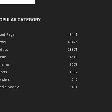
OPULAR CATEGORY
ront Page
48441
ews
48425
litics
28871
rime
4619
inema
3678
orts
1397
enders
540
edia Masala
491