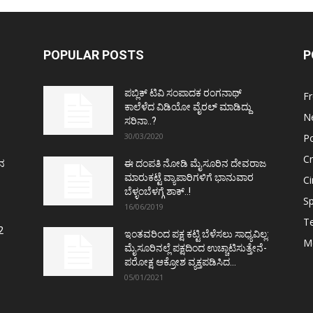
POPULAR POSTS
P
ಪಬ್ಲಿಕ್ ಟಿವಿ ಸಂಪಾದಕ ರಂಗನಾಥ್
F
ಕಾಲೆಳೆದ ವಿಡಿಯೋ ವೈರಲ್ ಮಾಡಿದ್ದು
N
ಸರಿನಾ..?
30/03/2020
Po
C
ತನ
ಈ ದಂಪತಿ ನೋಡಿ ಮೈಸೂರಿನ ದೇವರಾಜ
ಮಾರುಕಟ್ಟೆ ವ್ಯಾಪಾರಿಗಳಿಗೆ ಭಾನುವಾರ
C
ಬೆಳ್ಳಂಬೆಳಗ್ಗೆ ಶಾಕ್..!
Sp
16/06/2019
T
2
ಇಂತವರಿಂದ ಪಕ್ಷ ಕಟ್ಟಿ ಬೆಳೆಸಲು ಸಾಧ್ಯವಿಲ್ಲ:
M
ಮೈಸೂರಿನಲ್ಲೆ ಪಕ್ಷದಿಂದ ಉಚ್ಚಾಟಿಸುತ್ತೇನೆ-
ಪರೋಕ್ಷ ಆಕ್ರೋಶ ವ್ಯಕ್ತಪಡಿಸಿದ...
05/01/2021