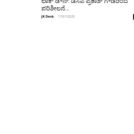
ಲಾಕ್ ಡೌನ್: ಡಿಸಿಪಿ ಪ್ರಕಾಶ್ ಗೌಡರಿಂದ
ಪರಿಶೀಲನೆ…
JK Desk
-
17/07/2020