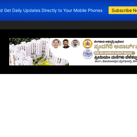
and Get Daily Updates Directly to Your Mobile Phones
Subscribe 
BDA Apartments