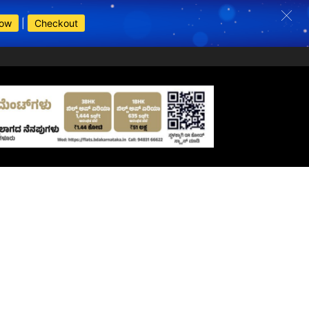
Now
|
Checkout