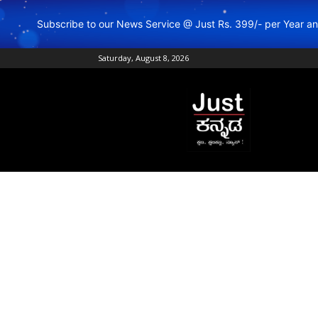
Subscribe to our News Service @ Just Rs. 399/- per Year 
Saturday, August 8, 2026
Just
Kannada
–
Online
Kannada
News
|
Breaking
Kannada
News
|
Karnataka
News
|
Live