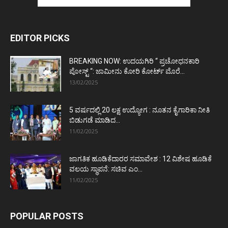
EDITOR PICKS
BREAKING NOW: ಉದಯಗಿರಿ “ ಪ್ರಚೋಧನಕಾರಿ
ಪೋಸ್ಟ್‌ “: ಜಾಮೀನು ಕೋರಿ ಕೋರ್ಟ್‌ ಮೊರೆ...
13/02/2025
5 ವರ್ಷದಲ್ಲಿ 20 ಲಕ್ಷ ಉದ್ಯೋಗ : ನೂತನ ಕೈಗಾರಿಕಾ ನೀತಿ
ಬಿಡುಗಡೆ ಮಾಡಿದ...
11/02/2025
ಜಾಗತಿಕ ಹೂಡಿಕೆದಾರರ ಸಮಾವೇಶ : 12 ವಿಶೇಷ ಹೂಡಿಕೆ
ವಲಯ ಸ್ಥಾಪನೆ: ಸಚಿವ ಎಂ...
11/02/2025
POPULAR POSTS