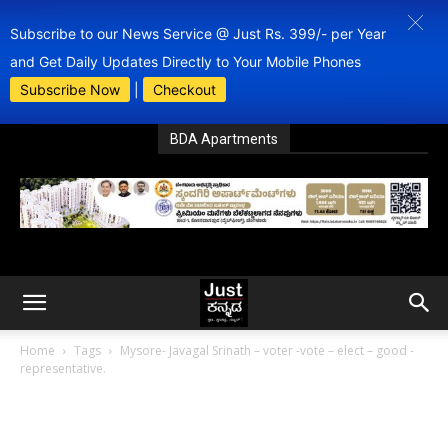
Subscribe to our News Service @ Just Rs. 399/- per Year
and Get Daily Updates Directly to Your Mobile Phones
Subscribe Now
|
Checkout
BDA Apartments
Home
Tags
Mysore- Javagal Srinath – voter -vote – elect – good -
representative.