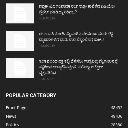
ಪಬ್ಲಿಕ್ ಟಿವಿ ಸಂಪಾದಕ ರಂಗನಾಥ್ ಕಾಲೆಳೆದ ವಿಡಿಯೋ
ವೈರಲ್ ಮಾಡಿದ್ದು ಸರಿನಾ..?
30/03/2020
ಈ ದಂಪತಿ ನೋಡಿ ಮೈಸೂರಿನ ದೇವರಾಜ ಮಾರುಕಟ್ಟೆ
ವ್ಯಾಪಾರಿಗಳಿಗೆ ಭಾನುವಾರ ಬೆಳ್ಳಂಬೆಳಗ್ಗೆ ಶಾಕ್..!
16/06/2019
ಇಂತವರಿಂದ ಪಕ್ಷ ಕಟ್ಟಿ ಬೆಳೆಸಲು ಸಾಧ್ಯವಿಲ್ಲ: ಮೈಸೂರಿನಲ್ಲೆ
ಪಕ್ಷದಿಂದ ಉಚ್ಚಾಟಿಸುತ್ತೇನೆ- ಪರೋಕ್ಷ ಆಕ್ರೋಶ
ವ್ಯಕ್ತಪಡಿಸಿದ...
05/01/2021
POPULAR CATEGORY
Front Page
48452
News
48436
Politics
28880