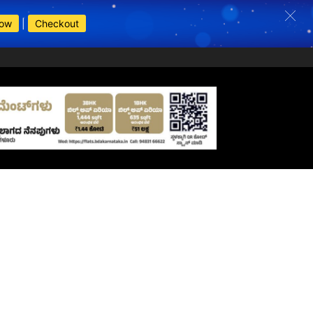
Now
|
Checkout