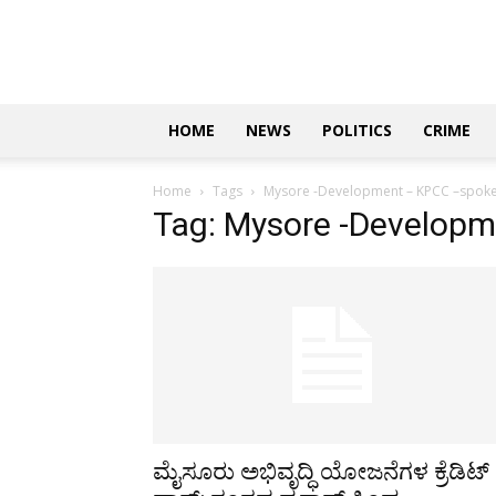
Updates
|
ಕನ್ನಡ
ನ್ಯೂಸ್
|
ಜಸ್ಟ್
HOME
NEWS
POLITICS
CRIME
ಕನ್ನಡ
Home
Tags
Mysore -Development – KPCC –spok
Tag: Mysore -Develop
ಮೈಸೂರು ಅಭಿವೃದ್ಧಿ ಯೋಜನೆಗಳ ಕ್ರೆಡಿಟ್