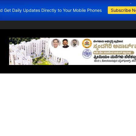
and Get Daily Updates Directly to Your Mobile Phones
Subscribe 
BDA Apartments