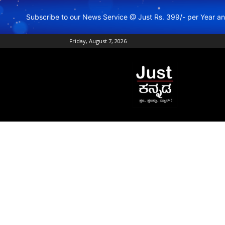
Subscribe to our News Service @ Just Rs. 399/- per Year 
Friday, August 7, 2026
Just
Kannada
–
Online
Kannada
News
|
Breaking
Kannada
News
|
Karnataka
News
|
Live