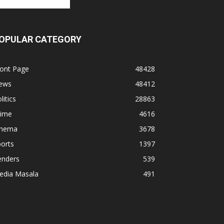
OPULAR CATEGORY
ront Page
48428
ews
48412
litics
28863
rime
4616
inema
3678
orts
1397
enders
539
edia Masala
491