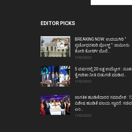
EDITOR PICKS
BREAKING NOW: ಉದಯಗಿರಿ “
ಪ್ರಚೋಧನಕಾರಿ ಪೋಸ್ಟ್‌ “: ಜಾಮೀನು
ಕೋರಿ ಕೋರ್ಟ್‌ ಮೊರೆ...
13/02/2025
5 ವರ್ಷದಲ್ಲಿ 20 ಲಕ್ಷ ಉದ್ಯೋಗ : ನೂ
ಕೈಗಾರಿಕಾ ನೀತಿ ಬಿಡುಗಡೆ ಮಾಡಿದ...
11/02/2025
ಜಾಗತಿಕ ಹೂಡಿಕೆದಾರರ ಸಮಾವೇಶ : 1
ವಿಶೇಷ ಹೂಡಿಕೆ ವಲಯ ಸ್ಥಾಪನೆ: ಸಚಿವ
ಎಂ...
11/02/2025