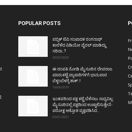
POPULAR POSTS
P
ಪಬ್ಲಿಕ್ ಟಿವಿ ಸಂಪಾದಕ ರಂಗನಾಥ್
F
ಕಾಲೆಳೆದ ವಿಡಿಯೋ ವೈರಲ್ ಮಾಡಿದ್ದು
N
ಸರಿನಾ..?
30/03/2020
Po
C
ತನ
ಈ ದಂಪತಿ ನೋಡಿ ಮೈಸೂರಿನ ದೇವರಾಜ
ಮಾರುಕಟ್ಟೆ ವ್ಯಾಪಾರಿಗಳಿಗೆ ಭಾನುವಾರ
C
ಬೆಳ್ಳಂಬೆಳಗ್ಗೆ ಶಾಕ್..!
Sp
16/06/2019
T
2
ಇಂತವರಿಂದ ಪಕ್ಷ ಕಟ್ಟಿ ಬೆಳೆಸಲು ಸಾಧ್ಯವಿಲ್ಲ:
M
ಮೈಸೂರಿನಲ್ಲೆ ಪಕ್ಷದಿಂದ ಉಚ್ಚಾಟಿಸುತ್ತೇನೆ-
ಪರೋಕ್ಷ ಆಕ್ರೋಶ ವ್ಯಕ್ತಪಡಿಸಿದ...
05/01/2021