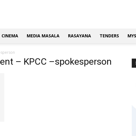
CINEMA
MEDIA MASALA
RASAYANA
TENDERS
MY
esperson
ment – KPCC –spokesperson