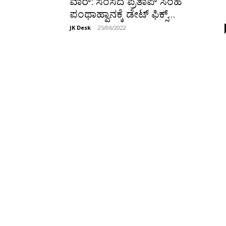
ವಾರ್: ಸಂಸದ ಪ್ರತಾಪ್ ಸಿಂಹ
ಪಂಥಾಹ್ವಾನಕ್ಕೆ ಡೇಟ್ ಫಿಕ್ಸ್...
JK Desk
-
25/06/2022