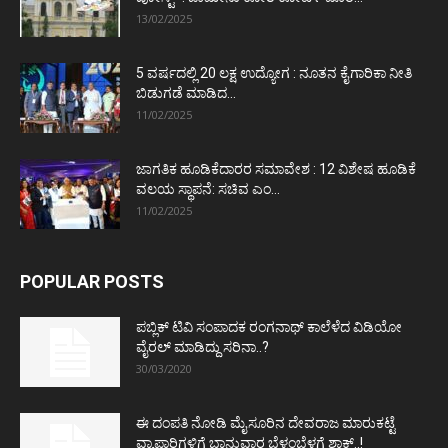
13/02/2025
5 ವರ್ಷದಲ್ಲಿ 20 ಲಕ್ಷ ಉದ್ಯೋಗ : ನೂತನ ಕೈಗಾರಿಕಾ ನೀತಿ
ಬಿಡುಗಡೆ ಮಾಡಿದ...
11/02/2025
ಜಾಗತಿಕ ಹೂಡಿಕೆದಾರರ ಸಮಾವೇಶ : 12 ವಿಶೇಷ ಹೂಡಿಕೆ
ವಲಯ ಸ್ಥಾಪನೆ: ಸಚಿವ ಎಂ...
11/02/2025
POPULAR POSTS
ಪಬ್ಲಿಕ್ ಟಿವಿ ಸಂಪಾದಕ ರಂಗನಾಥ್ ಕಾಲೆಳೆದ ವಿಡಿಯೋ
ವೈರಲ್ ಮಾಡಿದ್ದು ಸರಿನಾ..?
30/03/2020
ಈ ದಂಪತಿ ನೋಡಿ ಮೈಸೂರಿನ ದೇವರಾಜ ಮಾರುಕಟ್ಟೆ
ವ್ಯಾಪಾರಿಗಳಿಗೆ ಭಾನುವಾರ ಬೆಳ್ಳಂಬೆಳಗ್ಗೆ ಶಾಕ್..!