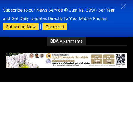
Subscribe to our News Service @ Just Rs. 399/- per Year
and Get Daily Updates Directly to Your Mobile Phones
Subscribe Now
|
Checkout
BDA Apartments