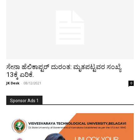
ಸೇನಾ ಹೆಲಿಕಾಪ್ಟರ್ ದುರಂತ: ಮೃತಪಟ್ಟವರ ಸಂಖ್ಯೆ
13ಕ್ಕೆ ಏರಿಕೆ.
JK Desk
-
08/12/2021
0
Sponsor Ads 1