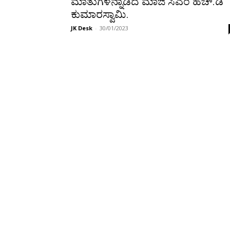
ಮಾತುಗಳನ್ನಾಡಿದ ಮಾಜಿ ಸಿಎಂ ಹೆಚ್.ಡಿ
ಕುಮಾರಸ್ವಾಮಿ.
JK Desk
-
30/01/2023