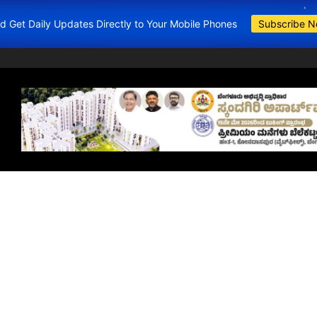
and Get Daily Updates Directly to Your Mobile Phones
Subscribe 
BDA Apartments