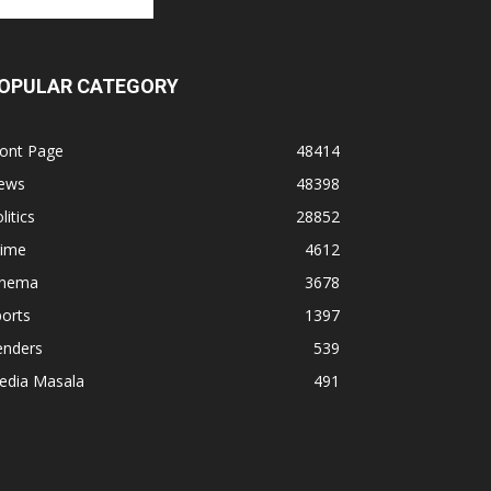
OPULAR CATEGORY
ront Page
48414
ews
48398
litics
28852
rime
4612
inema
3678
orts
1397
enders
539
edia Masala
491