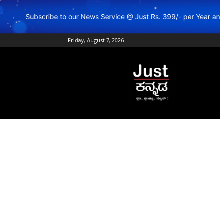
Subscribe to our News Service @ Just Rs. 399/- per Year 
Friday, August 7, 2026
Just
Kannada
–
Online
Kannada
News
|
Breaking
Kannada
News
|
Karnataka
News
|
Live