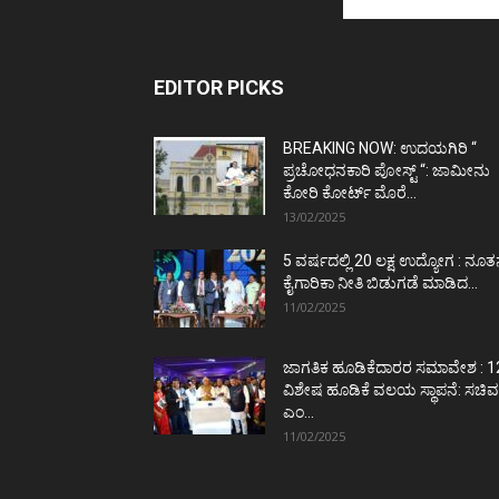
EDITOR PICKS
BREAKING NOW: ಉದಯಗಿರಿ “
ಪ್ರಚೋಧನಕಾರಿ ಪೋಸ್ಟ್‌ “: ಜಾಮೀನು
ಕೋರಿ ಕೋರ್ಟ್‌ ಮೊರೆ...
13/02/2025
5 ವರ್ಷದಲ್ಲಿ 20 ಲಕ್ಷ ಉದ್ಯೋಗ : ನೂ
ಕೈಗಾರಿಕಾ ನೀತಿ ಬಿಡುಗಡೆ ಮಾಡಿದ...
11/02/2025
ಜಾಗತಿಕ ಹೂಡಿಕೆದಾರರ ಸಮಾವೇಶ : 1
ವಿಶೇಷ ಹೂಡಿಕೆ ವಲಯ ಸ್ಥಾಪನೆ: ಸಚಿವ
ಎಂ...
11/02/2025