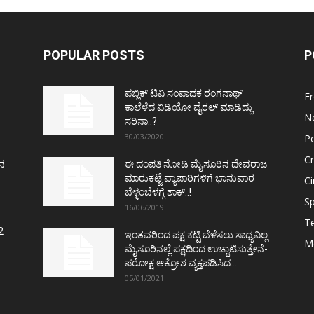
POPULAR POSTS
P
ಪಬ್ಲಿಕ್ ಟಿವಿ ಸಂಪಾದಕ ರಂಗನಾಥ್
F
ಕಾಲೆಳೆದ ವಿಡಿಯೋ ವೈರಲ್ ಮಾಡಿದ್ದು
N
ಸರಿನಾ..?
30/03/2020
Po
C
ತನ
ಈ ದಂಪತಿ ನೋಡಿ ಮೈಸೂರಿನ ದೇವರಾಜ
ಮಾರುಕಟ್ಟೆ ವ್ಯಾಪಾರಿಗಳಿಗೆ ಭಾನುವಾರ
C
ಬೆಳ್ಳಂಬೆಳಗ್ಗೆ ಶಾಕ್..!
Sp
16/06/2019
T
2
ಇಂತವರಿಂದ ಪಕ್ಷ ಕಟ್ಟಿ ಬೆಳೆಸಲು ಸಾಧ್ಯವಿಲ್ಲ:
M
ಮೈಸೂರಿನಲ್ಲೆ ಪಕ್ಷದಿಂದ ಉಚ್ಚಾಟಿಸುತ್ತೇನೆ-
ಪರೋಕ್ಷ ಆಕ್ರೋಶ ವ್ಯಕ್ತಪಡಿಸಿದ...
05/01/2021