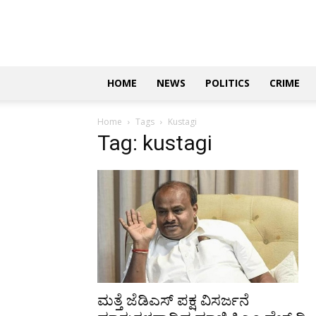
Updates
|
ಕನ್ನಡ
ನ್ಯೂಸ್
|
ಜಸ್ಟ್
HOME
NEWS
POLITICS
CRIME
ಕನ್ನಡ
Home
Tags
Kustagi
Tag: kustagi
ಮತ್ತೆ ಜೆಡಿಎಸ್ ಪಕ್ಷ ವಿಸರ್ಜನೆ