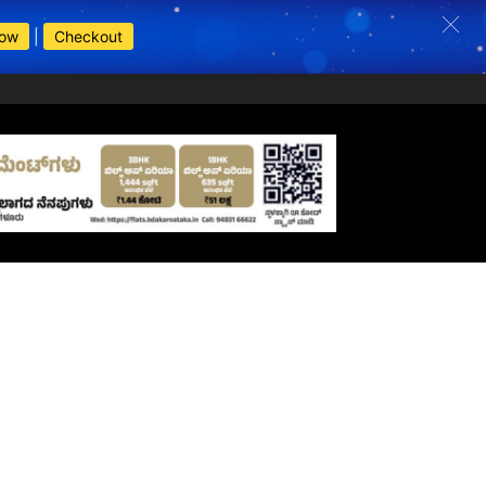
Now
|
Checkout