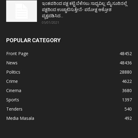
ಇಂತವರಿಂದ ಪಕ್ಷ ಕಟ್ಟಿ ಬೆಳೆಸಲು ಸಾಧ್ಯವಿಲ್ಲ: ಮೈಸೂರಿನಲ್ಲೆ
ಪಕ್ಷದಿಂದ ಉಚ್ಚಾಟಿಸುತ್ತೇನೆ- ಪರೋಕ್ಷ ಆಕ್ರೋಶ
ವ್ಯಕ್ತಪಡಿಸಿದ...
05/01/2021
POPULAR CATEGORY
Front Page
48452
News
48436
Politics
28880
Crime
4622
Cinema
3680
Sports
1397
Tenders
540
Media Masala
492