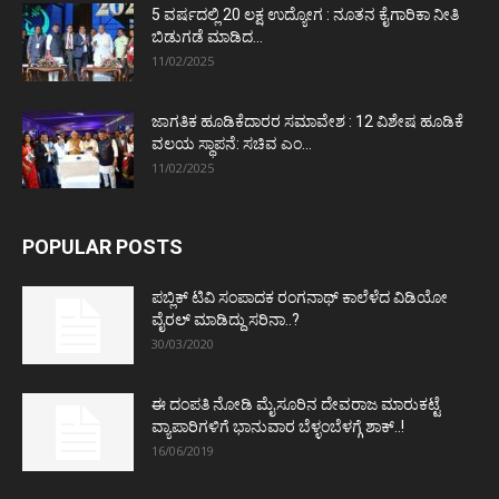
5 ವರ್ಷದಲ್ಲಿ 20 ಲಕ್ಷ ಉದ್ಯೋಗ : ನೂತನ ಕೈಗಾರಿಕಾ ನೀತಿ
ಬಿಡುಗಡೆ ಮಾಡಿದ...
11/02/2025
ಜಾಗತಿಕ ಹೂಡಿಕೆದಾರರ ಸಮಾವೇಶ : 12 ವಿಶೇಷ ಹೂಡಿಕೆ
ವಲಯ ಸ್ಥಾಪನೆ: ಸಚಿವ ಎಂ...
11/02/2025
POPULAR POSTS
ಪಬ್ಲಿಕ್ ಟಿವಿ ಸಂಪಾದಕ ರಂಗನಾಥ್ ಕಾಲೆಳೆದ ವಿಡಿಯೋ
ವೈರಲ್ ಮಾಡಿದ್ದು ಸರಿನಾ..?
30/03/2020
ಈ ದಂಪತಿ ನೋಡಿ ಮೈಸೂರಿನ ದೇವರಾಜ ಮಾರುಕಟ್ಟೆ
ವ್ಯಾಪಾರಿಗಳಿಗೆ ಭಾನುವಾರ ಬೆಳ್ಳಂಬೆಳಗ್ಗೆ ಶಾಕ್..!
16/06/2019