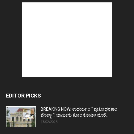
EDITOR PICKS
BREAKING NOW: ಉದಯಗಿರಿ “ ಪ್ರಚೋಧನಕಾರಿ
ಪೋಸ್ಟ್‌ “: ಜಾಮೀನು ಕೋರಿ ಕೋರ್ಟ್‌ ಮೊರೆ...
13/02/2025