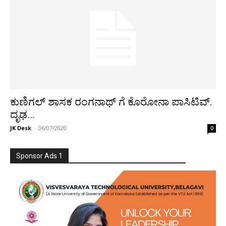
ಕುಣಿಗಲ್ ಶಾಸಕ ರಂಗನಾಥ್ ಗೆ ಕೊರೋನಾ ಪಾಸಿಟಿವ್.
ದೃಢ…
JK Desk
-
06/07/2020
0
Sponsor Ads 1