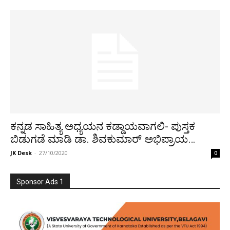
ಕನ್ನಡ ಸಾಹಿತ್ಯ ಅಧ್ಯಯನ ಕಡ್ಡಾಯವಾಗಲಿ- ಪುಸ್ತಕ
ಬಿಡುಗಡೆ ಮಾಡಿ ಡಾ. ಶಿವಕುಮಾರ್ ಅಭಿಪ್ರಾಯ…
JK Desk
-
27/10/2020
0
Sponsor Ads 1