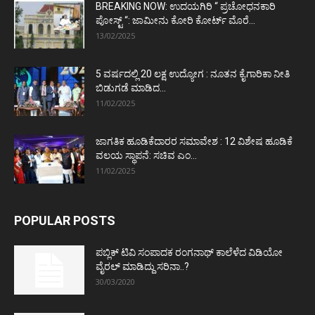
BREAKING NOW: ಉದಯಗಿರಿ “ ಪ್ರಚೋಧನಕಾರಿ
ಪೋಸ್ಟ್‌ “: ಜಾಮೀನು ಕೋರಿ ಕೋರ್ಟ್‌ ಮೊರೆ...
13/02/2025
5 ವರ್ಷದಲ್ಲಿ 20 ಲಕ್ಷ ಉದ್ಯೋಗ : ನೂತನ ಕೈಗಾರಿಕಾ ನೀತಿ
ಬಿಡುಗಡೆ ಮಾಡಿದ...
11/02/2025
ಜಾಗತಿಕ ಹೂಡಿಕೆದಾರರ ಸಮಾವೇಶ : 12 ವಿಶೇಷ ಹೂಡಿಕೆ
ವಲಯ ಸ್ಥಾಪನೆ: ಸಚಿವ ಎಂ...
11/02/2025
POPULAR POSTS
ಪಬ್ಲಿಕ್ ಟಿವಿ ಸಂಪಾದಕ ರಂಗನಾಥ್ ಕಾಲೆಳೆದ ವಿಡಿಯೋ
ವೈರಲ್ ಮಾಡಿದ್ದು ಸರಿನಾ..?
30/03/2020