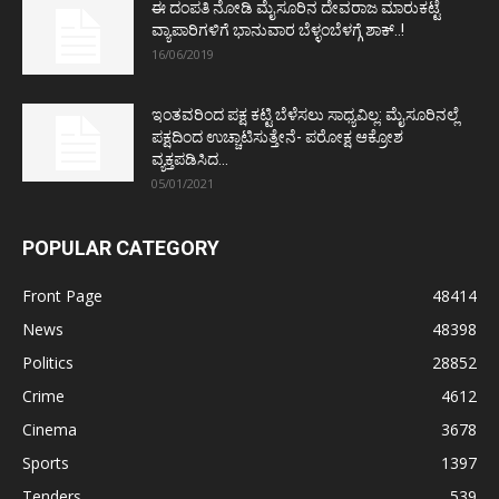
ಈ ದಂಪತಿ ನೋಡಿ ಮೈಸೂರಿನ ದೇವರಾಜ ಮಾರುಕಟ್ಟೆ
ವ್ಯಾಪಾರಿಗಳಿಗೆ ಭಾನುವಾರ ಬೆಳ್ಳಂಬೆಳಗ್ಗೆ ಶಾಕ್..!
16/06/2019
ಇಂತವರಿಂದ ಪಕ್ಷ ಕಟ್ಟಿ ಬೆಳೆಸಲು ಸಾಧ್ಯವಿಲ್ಲ: ಮೈಸೂರಿನಲ್ಲೆ
ಪಕ್ಷದಿಂದ ಉಚ್ಚಾಟಿಸುತ್ತೇನೆ- ಪರೋಕ್ಷ ಆಕ್ರೋಶ
ವ್ಯಕ್ತಪಡಿಸಿದ...
05/01/2021
POPULAR CATEGORY
Front Page
48414
News
48398
Politics
28852
Crime
4612
Cinema
3678
Sports
1397
Tenders
539