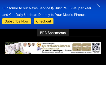
Subscribe to our News Service @ Just Rs. 399/- per Year
and Get Daily Updates Directly to Your Mobile Phones
Subscribe Now
|
Checkout
BDA Apartments