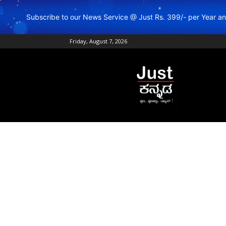
Subscribe to our News Service @ Just Rs. 399/- per Year 
Friday, August 7, 2026
Just
Kannada
–
Online
Kannada
News
|
Breaking
Kannada
News
|
Karnataka
News
|
Live