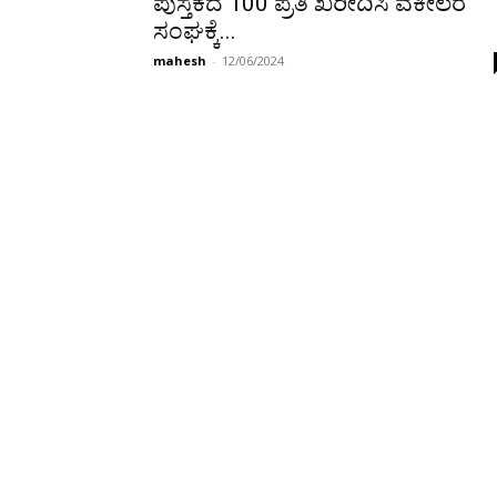
ಪುಸ್ತಕದ 100 ಪ್ರತಿ ಖರೀದಿಸಿ ವಕೀಲರ
ಸಂಘಕ್ಕೆ...
mahesh
-
12/06/2024