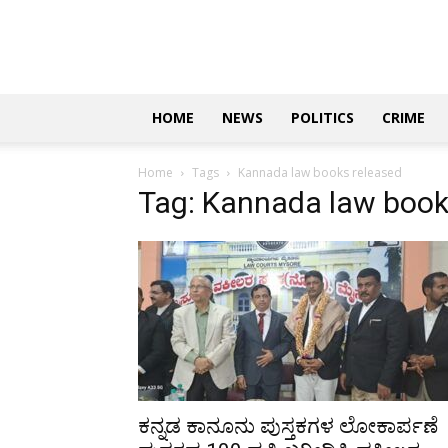
Updates
|
ಕನ್ನಡ
ನ್ಯೂಸ್
|
ಜಸ್ಟ್
HOME
NEWS
POLITICS
CRIME
ಕನ್ನಡ
Home
Tags
Kannada law books released
Tag: Kannada law book
ಕನ್ನಡ ಕಾನೂನು ಪುಸ್ತಕಗಳ ಲೋಕಾರ್ಪಣೆ 