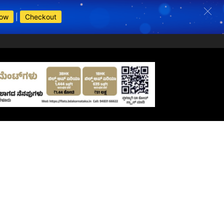
Now
|
Checkout