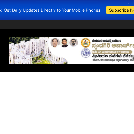
and Get Daily Updates Directly to Your Mobile Phones
Subscribe 
BDA Apartments