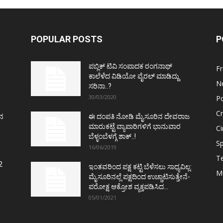
POPULAR POSTS
P
ಪಬ್ಲಿಕ್ ಟಿವಿ ಸಂಪಾದಕ ರಂಗನಾಥ್
F
ಕಾಲೆಳೆದ ವಿಡಿಯೋ ವೈರಲ್ ಮಾಡಿದ್ದು
N
ಸರಿನಾ..?
30/03/2020
Po
C
ತನ
ಈ ದಂಪತಿ ನೋಡಿ ಮೈಸೂರಿನ ದೇವರಾಜ
ಮಾರುಕಟ್ಟೆ ವ್ಯಾಪಾರಿಗಳಿಗೆ ಭಾನುವಾರ
C
ಬೆಳ್ಳಂಬೆಳಗ್ಗೆ ಶಾಕ್..!
Sp
16/06/2019
T
2
ಇಂತವರಿಂದ ಪಕ್ಷ ಕಟ್ಟಿ ಬೆಳೆಸಲು ಸಾಧ್ಯವಿಲ್ಲ:
M
ಮೈಸೂರಿನಲ್ಲೆ ಪಕ್ಷದಿಂದ ಉಚ್ಚಾಟಿಸುತ್ತೇನೆ-
ಪರೋಕ್ಷ ಆಕ್ರೋಶ ವ್ಯಕ್ತಪಡಿಸಿದ...
05/01/2021