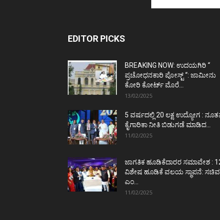
EDITOR PICKS
BREAKING NOW: ಉದಯಗಿರಿ “
ಪ್ರಚೋಧನಕಾರಿ ಪೋಸ್ಟ್‌ “: ಜಾಮೀನು
ಕೋರಿ ಕೋರ್ಟ್‌ ಮೊರೆ...
13/02/2025
5 ವರ್ಷದಲ್ಲಿ 20 ಲಕ್ಷ ಉದ್ಯೋಗ : ನೂ
ಕೈಗಾರಿಕಾ ನೀತಿ ಬಿಡುಗಡೆ ಮಾಡಿದ...
11/02/2025
ಜಾಗತಿಕ ಹೂಡಿಕೆದಾರರ ಸಮಾವೇಶ : 1
ವಿಶೇಷ ಹೂಡಿಕೆ ವಲಯ ಸ್ಥಾಪನೆ: ಸಚಿವ
ಎಂ...
11/02/2025