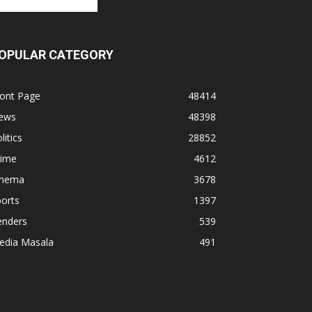
OPULAR CATEGORY
ront Page
48414
ews
48398
litics
28852
rime
4612
inema
3678
orts
1397
enders
539
edia Masala
491