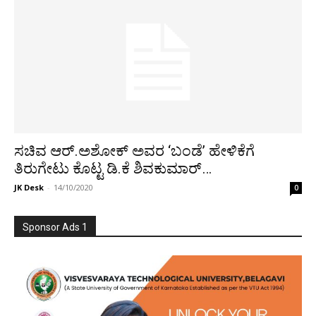
ಸಚಿವ ಆರ್.ಅಶೋಕ್ ಅವರ ‘ಬಂಡೆ’ ಹೇಳಿಕೆಗೆ
ತಿರುಗೇಟು ಕೊಟ್ಟ ಡಿ.ಕೆ ಶಿವಕುಮಾರ್…
JK Desk
-
14/10/2020
0
Sponsor Ads 1