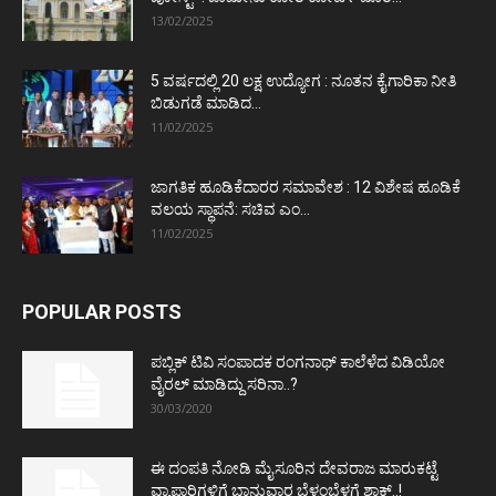
13/02/2025
5 ವರ್ಷದಲ್ಲಿ 20 ಲಕ್ಷ ಉದ್ಯೋಗ : ನೂತನ ಕೈಗಾರಿಕಾ ನೀತಿ
ಬಿಡುಗಡೆ ಮಾಡಿದ...
11/02/2025
ಜಾಗತಿಕ ಹೂಡಿಕೆದಾರರ ಸಮಾವೇಶ : 12 ವಿಶೇಷ ಹೂಡಿಕೆ
ವಲಯ ಸ್ಥಾಪನೆ: ಸಚಿವ ಎಂ...
11/02/2025
POPULAR POSTS
ಪಬ್ಲಿಕ್ ಟಿವಿ ಸಂಪಾದಕ ರಂಗನಾಥ್ ಕಾಲೆಳೆದ ವಿಡಿಯೋ
ವೈರಲ್ ಮಾಡಿದ್ದು ಸರಿನಾ..?
30/03/2020
ಈ ದಂಪತಿ ನೋಡಿ ಮೈಸೂರಿನ ದೇವರಾಜ ಮಾರುಕಟ್ಟೆ
ವ್ಯಾಪಾರಿಗಳಿಗೆ ಭಾನುವಾರ ಬೆಳ್ಳಂಬೆಳಗ್ಗೆ ಶಾಕ್..!