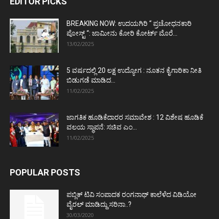
EDITOR PICKS
BREAKING NOW: ಉದಯಗಿರಿ “ ಪ್ರಚೋಧನಕಾರಿ
ಪೋಸ್ಟ್‌ “: ಜಾಮೀನು ಕೋರಿ ಕೋರ್ಟ್‌ ಮೊರೆ...
13/02/2025
5 ವರ್ಷದಲ್ಲಿ 20 ಲಕ್ಷ ಉದ್ಯೋಗ : ನೂತನ ಕೈಗಾರಿಕಾ ನೀತಿ
ಬಿಡುಗಡೆ ಮಾಡಿದ...
11/02/2025
ಜಾಗತಿಕ ಹೂಡಿಕೆದಾರರ ಸಮಾವೇಶ : 12 ವಿಶೇಷ ಹೂಡಿಕೆ
ವಲಯ ಸ್ಥಾಪನೆ: ಸಚಿವ ಎಂ...
11/02/2025
POPULAR POSTS
ಪಬ್ಲಿಕ್ ಟಿವಿ ಸಂಪಾದಕ ರಂಗನಾಥ್ ಕಾಲೆಳೆದ ವಿಡಿಯೋ
ವೈರಲ್ ಮಾಡಿದ್ದು ಸರಿನಾ..?
30/03/2020