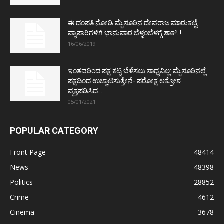
ಈ ದಂಪತಿ ನೋಡಿ ಮೈಸೂರಿನ ದೇವರಾಜ ಮಾರುಕಟ್ಟೆ
ವ್ಯಾಪಾರಿಗಳಿಗೆ ಭಾನುವಾರ ಬೆಳ್ಳಂಬೆಳಗ್ಗೆ ಶಾಕ್..!
16/06/2019
ಇಂತವರಿಂದ ಪಕ್ಷ ಕಟ್ಟಿ ಬೆಳೆಸಲು ಸಾಧ್ಯವಿಲ್ಲ: ಮೈಸೂರಿನಲ್ಲೆ
ಪಕ್ಷದಿಂದ ಉಚ್ಚಾಟಿಸುತ್ತೇನೆ- ಪರೋಕ್ಷ ಆಕ್ರೋಶ
ವ್ಯಕ್ತಪಡಿಸಿದ...
05/01/2021
POPULAR CATEGORY
Front Page
48414
News
48398
Politics
28852
Crime
4612
Cinema
3678