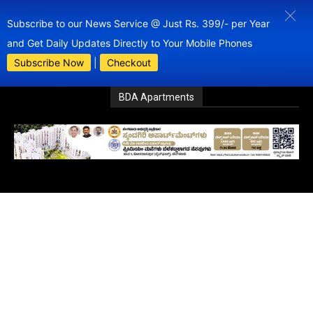
Subscribe to our News Service @ Just Rs. 399/- per Year
and Get Daily Updates Directly to Your Mobile Phones
Subscribe Now
|
Checkout
BDA Apartments