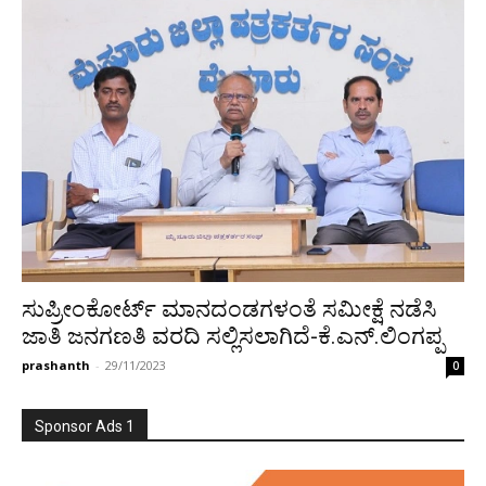
ಸುಪ್ರೀಂಕೋರ್ಟ್ ಮಾನದಂಡಗಳಂತೆ ಸಮೀಕ್ಷೆ ನಡೆಸಿ
ಜಾತಿ ಜನಗಣತಿ ವರದಿ ಸಲ್ಲಿಸಲಾಗಿದೆ-ಕೆ.ಎನ್.ಲಿಂಗಪ್ಪ
prashanth
-
29/11/2023
0
Sponsor Ads 1