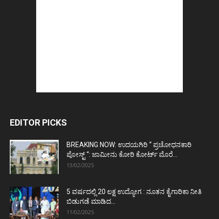
EDITOR PICKS
BREAKING NOW: ಉದಯಗಿರಿ “ ಪ್ರಚೋಧನಕಾರಿ
ಪೋಸ್ಟ್‌ “: ಜಾಮೀನು ಕೋರಿ ಕೋರ್ಟ್‌ ಮೊರೆ...
13/02/2025
5 ವರ್ಷದಲ್ಲಿ 20 ಲಕ್ಷ ಉದ್ಯೋಗ : ನೂತನ ಕೈಗಾರಿಕಾ ನೀತಿ
ಬಿಡುಗಡೆ ಮಾಡಿದ...
11/02/2025