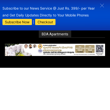
Subscribe to our News Service @ Just Rs. 399/- per Year
and Get Daily Updates Directly to Your Mobile Phones
Subscribe Now
|
Checkout
BDA Apartments