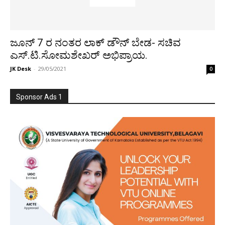
ಜೂನ್ 7 ರ ನಂತರ ಲಾಕ್ ಡೌನ್ ಬೇಡ- ಸಚಿವ
ಎಸ್.ಟಿ.ಸೋಮಶೇಖರ್ ಅಭಿಪ್ರಾಯ.
JK Desk
-
29/05/2021
0
Sponsor Ads 1