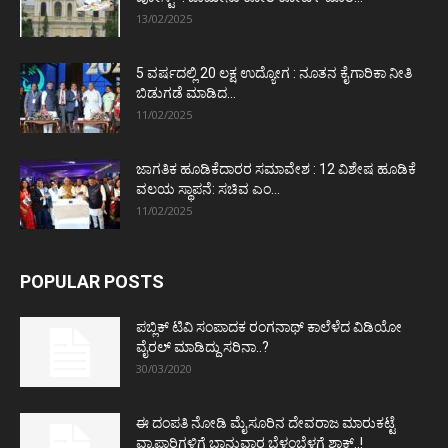
13/02/2025
5 ವರ್ಷದಲ್ಲಿ 20 ಲಕ್ಷ ಉದ್ಯೋಗ : ನೂತನ ಕೈಗಾರಿಕಾ ನೀತಿ
ಬಿಡುಗಡೆ ಮಾಡಿದ...
11/02/2025
ಜಾಗತಿಕ ಹೂಡಿಕೆದಾರರ ಸಮಾವೇಶ : 12 ವಿಶೇಷ ಹೂಡಿಕೆ
ವಲಯ ಸ್ಥಾಪನೆ: ಸಚಿವ ಎಂ...
11/02/2025
POPULAR POSTS
ಪಬ್ಲಿಕ್ ಟಿವಿ ಸಂಪಾದಕ ರಂಗನಾಥ್ ಕಾಲೆಳೆದ ವಿಡಿಯೋ
ವೈರಲ್ ಮಾಡಿದ್ದು ಸರಿನಾ..?
30/03/2020
ಈ ದಂಪತಿ ನೋಡಿ ಮೈಸೂರಿನ ದೇವರಾಜ ಮಾರುಕಟ್ಟೆ
ವ್ಯಾಪಾರಿಗಳಿಗೆ ಭಾನುವಾರ ಬೆಳ್ಳಂಬೆಳಗ್ಗೆ ಶಾಕ್..!