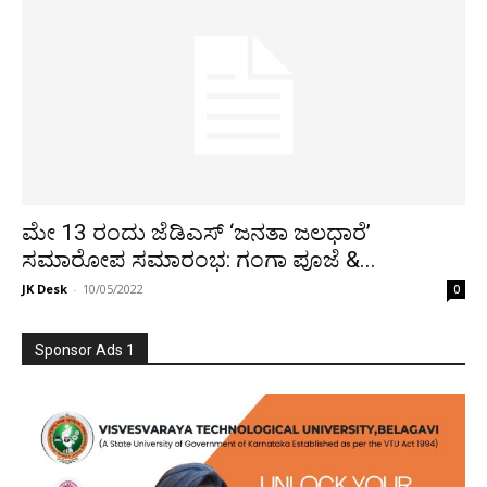
ಮೇ 13 ರಂದು ಜೆಡಿಎಸ್ ‘ಜನತಾ ಜಲಧಾರೆ’
ಸಮಾರೋಪ ಸಮಾರಂಭ: ಗಂಗಾ ಪೂಜೆ &...
JK Desk
-
10/05/2022
0
Sponsor Ads 1