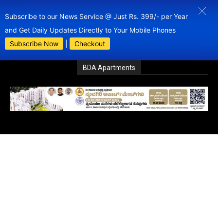
Subscribe to our News Service @ Just Rs. 399/- per Year
and Get Daily Updates Directly to Your Mobile Phones
Subscribe Now
|
Checkout
BDA Apartments