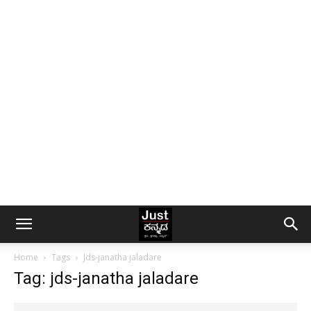
Home
Tags
Jds-janatha jaladare
Tag: jds-janatha jaladare