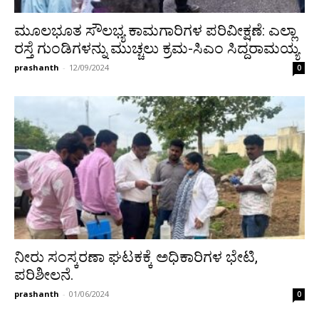
ಮೂಲಭೂತ ಸೌಲಭ್ಯ ಕಾಮಗಾರಿಗಳ ಪರಿವೀಕ್ಷಣೆ: ಎಲ್ಲಾ
ರಸ್ತೆ ಗುಂಡಿಗಳನ್ನು ಮುಚ್ಚಲು ಕ್ರಮ-ಸಿಎಂ ಸಿದ್ದರಾಮಯ್ಯ
prashanth
-
12/09/2024
0
ನೀರು ಸಂಸ್ಕರಣಾ ಘಟಕಕ್ಕೆ ಅಧಿಕಾರಿಗಳ ಭೇಟಿ,
ಪರಿಶೀಲನೆ.
prashanth
-
01/06/2024
0