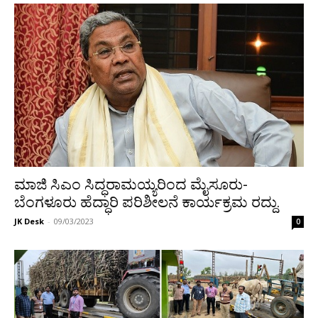
ಮಾಜಿ ಸಿಎಂ ಸಿದ್ಧರಾಮಯ್ಯರಿಂದ ಮೈಸೂರು-
ಬೆಂಗಳೂರು ಹೆದ್ಧಾರಿ ಪರಿಶೀಲನೆ ಕಾರ್ಯಕ್ರಮ ರದ್ದು.
JK Desk
-
09/03/2023
0