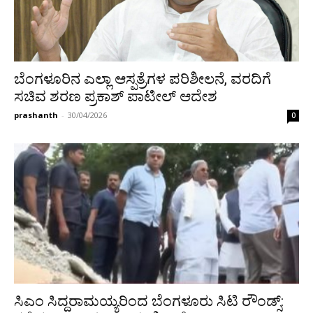
ಬೆಂಗಳೂರಿನ ಎಲ್ಲಾ ಆಸ್ಪತ್ರೆಗಳ ಪರಿಶೀಲನೆ, ವರದಿಗೆ
ಸಚಿವ ಶರಣ ಪ್ರಕಾಶ್ ಪಾಟೀಲ್ ಆದೇಶ
prashanth
-
30/04/2026
0
ಸಿಎಂ ಸಿದ್ದರಾಮಯ್ಯರಿಂದ ಬೆಂಗಳೂರು ಸಿಟಿ ರೌಂಡ್ಸ್: