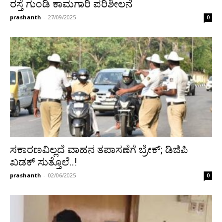
ರಸ್ತೆ ಗುಂಡಿ ಕಾಮಗಾರಿ ಪರಿಶೀಲನೆ
prashanth
-
27/09/2025
0
ಸಕಾರಣವಿಲ್ಲದೆ ವಾಹನ ತಪಾಸಣೆಗೆ ಬ್ರೇಕ್; ಡಿಜಿಪಿ
ಖಡಕ್ ಸುತ್ತೊಲೆ..!
prashanth
-
02/06/2025
0