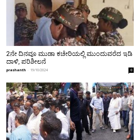
2ನೇ ದಿನವೂ ಮುಡಾ ಕಚೇರಿಯಲ್ಲಿ ಮುಂದುವರೆದ ಇಡಿ
ದಾಳಿ, ಪರಿಶೀಲನೆ
prashanth
-
19/10/2024
0