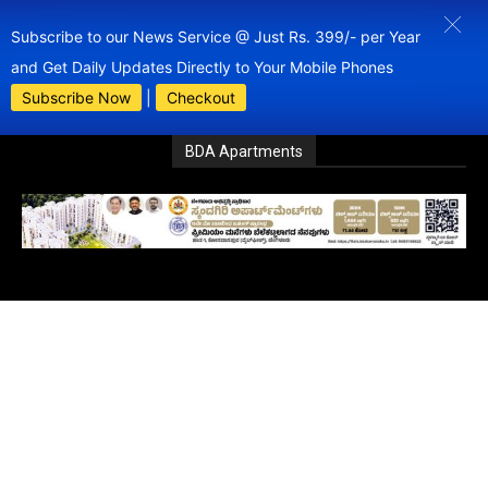
Subscribe to our News Service @ Just Rs. 399/- per Year
and Get Daily Updates Directly to Your Mobile Phones
Subscribe Now
|
Checkout
BDA Apartments