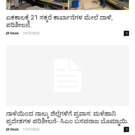
ಏಕಕಾಲಕ್ಕೆ 21 ಸಕ್ಕರೆ ಕಾರ್ಖಾನೆಗಳ ಮೇಲೆ ದಾಳಿ,
ಪರಿಶೀಲನೆ.
JK Desk
-
14/12/2022
0
ನಾಳೆಯಿಂದ ನಾಲ್ಕು ಜಿಲ್ಲೆಗಳಿಗೆ ಪ್ರವಾಸ: ಮಳೆಹಾನಿ
ಪ್ರದೇಶಗಳ ಪರಿಶೀಲನೆ- ಸಿಎಂ ಬಸವರಾಜ ಬೊಮ್ಮಾಯಿ.
JK Desk
-
11/07/2022
0