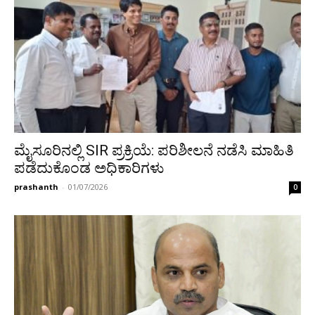
ಮೈಸೂರಿನಲ್ಲಿ SIR ಪ್ರಕ್ರಿಯೆ: ಪರಿಶೀಲನೆ ನಡೆಸಿ ಮಾಹಿತಿ
ಪಡೆದುಕೊಂಡ ಅಧಿಕಾರಿಗಳು
prashanth
-
01/07/2026
0