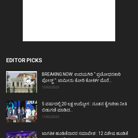
EDITOR PICKS
BREAKING NOW: ಉದಯಗಿರಿ “ ಪ್ರಚೋಧನಕಾರಿ
ಪೋಸ್ಟ್‌ “: ಜಾಮೀನು ಕೋರಿ ಕೋರ್ಟ್‌ ಮೊರೆ...
13/02/2025
5 ವರ್ಷದಲ್ಲಿ 20 ಲಕ್ಷ ಉದ್ಯೋಗ : ನೂತನ ಕೈಗಾರಿಕಾ ನೀತಿ
ಬಿಡುಗಡೆ ಮಾಡಿದ...
11/02/2025
ಜಾಗತಿಕ ಹೂಡಿಕೆದಾರರ ಸಮಾವೇಶ : 12 ವಿಶೇಷ ಹೂಡಿಕೆ